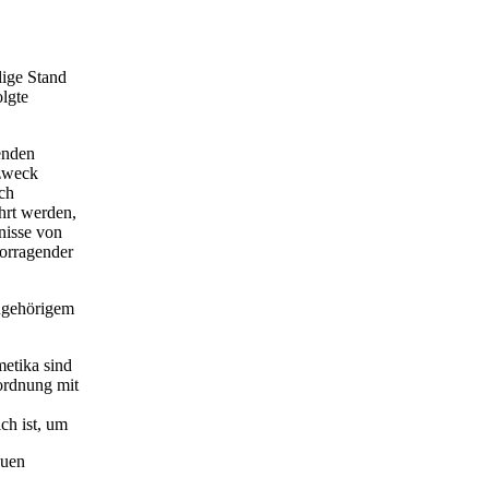
,
lige Stand
olgte
enden
szweck
ich
hrt werden,
nisse von
vorragender
ugehörigem
etika sind
ordnung mit
ch ist, um
euen