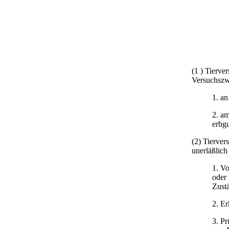
(1 ) Tierve
Versuchsz
1. an
2. a
erbgu
(2) Tierver
unerläßlich
1. V
oder
Zust
2. E
3. Pr