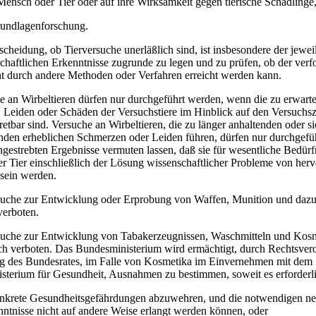
ensch oder Tier oder auf ihre Wirksamkeit gegen tierische Schädlinge
rundlagenforschung.
scheidung, ob Tierversuche unerläßlich sind, ist insbesondere der jewei
chaftlichen Erkenntnisse zugrunde zu legen und zu prüfen, ob der verf
t durch andere Methoden oder Verfahren erreicht werden kann.
e an Wirbeltieren dürfen nur durchgeführt werden, wenn die zu erwart
 Leiden oder Schäden der Versuchstiere im Hinblick auf den Versuch
tretbar sind. Versuche an Wirbeltieren, die zu länger anhaltenden oder s
nden erheblichen Schmerzen oder Leiden führen, dürfen nur durchgefü
gestrebten Ergebnisse vermuten lassen, daß sie für wesentliche Bedürf
 Tier einschließlich der Lösung wissenschaftlicher Probleme von her
sein werden.
rsuche zur Entwicklung oder Erprobung von Waffen, Munition und daz
verboten.
rsuche zur Entwicklung von Tabakerzeugnissen, Waschmitteln und Kosm
ich verboten. Das Bundesministerium wird ermächtigt, durch Rechtsver
 des Bundesrates, im Falle von Kosmetika im Einvernehmen mit dem
terium für Gesundheit, Ausnahmen zu bestimmen, soweit es erforderli
onkrete Gesundheitsgefährdungen abzuwehren, und die notwendigen n
ntnisse nicht auf andere Weise erlangt werden können, oder