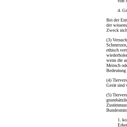
von M
4. G
Bei der Ent
der wissens
Zweck nich
(3) Versuch
Schmerzen,
ethisch ver
wiederhole
wenn die an
Mensch oder
Bedeutung 
(4) Tierve
Gerät sind 
(5) Tierve
grundsätzl
Zustimmung
Bundesminis
1. k
Erken