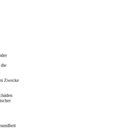
oder
 die
den Zwecke
schäden
ischer
esundheit