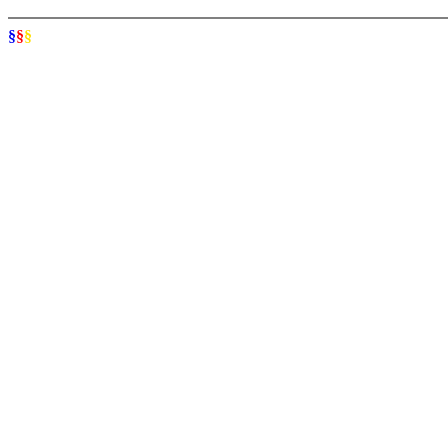
§
§
§