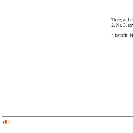
Tiere, auf 
2, Nr. 3, s
4 betrifft,
§
§
§