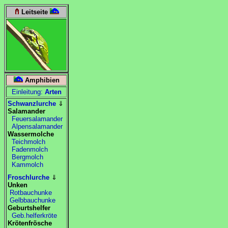
Leitseite
Amphibien
Einleitung:
Arten
Schwanzlurche
⇓
Salamander
Feuersalamander
Alpensalamander
Wassermolche
Teichmolch
Fadenmolch
Bergmolch
Kammolch
Froschlurche
⇓
Unken
Rotbauchunke
Gelbbauchunke
Geburtshelfer
Geb.helferkröte
Krötenfrösche