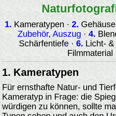
Naturfotograf
1.
Kameratypen ·
2.
Gehäuse
Zubehör
,
Auszug
·
4.
Blend
Schärfentiefe ·
6.
Licht- &
Filmmaterial
1. Kameratypen
Für ernsthafte Natur- und Tier
Kameratyp in Frage: die Spieg
würdigen zu können, sollte ma
Typen sehen und auch den Ur