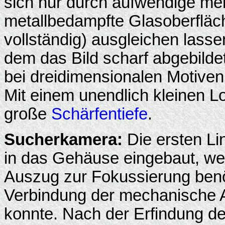
sich nur durch aufwendige meh
metallbedampfte Glasoberfläc
vollständig) ausgleichen lasse
dem das Bild scharf abgebild
bei dreidimensionalen Motiven 
Mit einem unendlich kleinen L
große
Schärfentiefe
.
Sucherkamera:
Die ersten Li
in das Gehäuse eingebaut, wei
Auszug zur Fokussierung benöt
Verbindung der mechanische A
konnte. Nach der Erfindung d