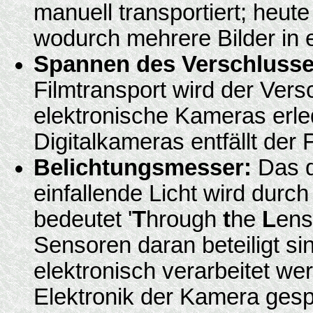
manuell transportiert; heut
wodurch mehrere Bilder in 
Spannen des Verschlusse
Filmtransport wird der Ver
elektronische Kameras erle
Digitalkameras entfällt der F
Belichtungsmesser:
Das d
einfallende Licht wird dur
bedeutet '
T
hrough
t
he
L
ens
Sensoren daran beteiligt s
elektronisch verarbeitet we
Elektronik der Kamera gespe