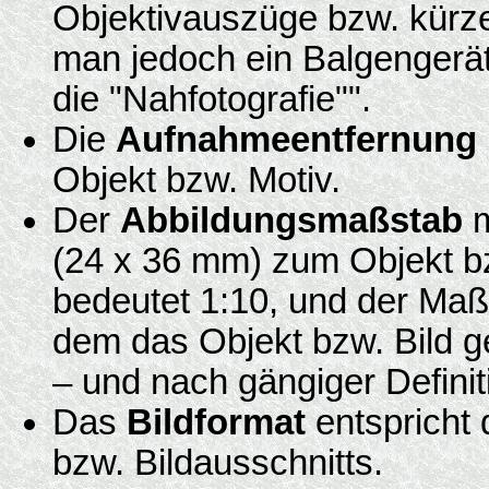
Objektivauszüge bzw. kürz
man jedoch ein Balgengerät
die "Nahfotografie"".
Die
Aufnahmeentfernung
Objekt bzw. Motiv.
Der
Abbildungsmaßstab
m
(24 x 36 mm) zum Objekt bzw
bedeutet 1:10, und der Maßs
dem das Objekt bzw. Bild g
– und nach gängiger Definit
Das
Bildformat
entspricht 
bzw. Bildausschnitts.