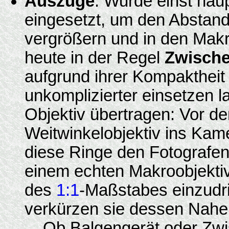
Auszüge
: Wurde einst hau
eingesetzt, um den Abstan
vergrößern und in den Mak
heute in der Regel
Zwische
aufgrund ihrer Kompaktheit 
unkomplizierter einsetzen l
Objektiv übertragen: Vor d
Weitwinkelobjektiv ins Kame
diese Ringe den Fotografen
einem echten Makroobjektiv 
des
1:1
-Maßstabes einzudri
verkürzen sie dessen Nahei
Ob Balgengerät oder Zwi