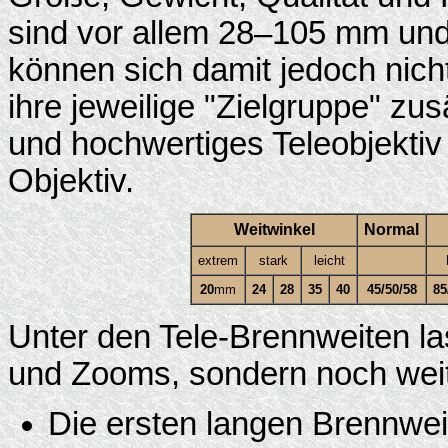
sind vor allem 28–105 mm un
können sich damit jedoch nicht
ihre jeweilige "Zielgruppe" zu
und hochwertiges Teleobjektiv
Objektiv.
Weitwinkel
Normal
extrem
stark
leicht
20
mm
24
28
35
40
45/50/58
85
Unter den Tele-Brennweiten la
und Zooms, sondern noch wei
Die ersten langen Brennwei