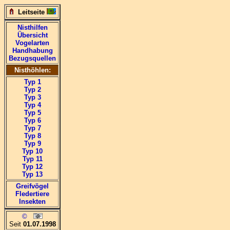
Leitseite
Nisthilfen
Übersicht
Vogelarten
Handhabung
Bezugsquellen
Nisthöhlen:
Typ 1
Typ 2
Typ 3
Typ 4
Typ 5
Typ 6
Typ 7
Typ 8
Typ 9
Typ 10
Typ 11
Typ 12
Typ 13
Greifvögel
Fledertiere
Insekten
©
Seit
01.07.1998