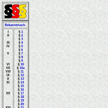
Bekanntmach.
I
§
1
II
§
2
§
3
III
§
4
IV
§
5
§
6
V
§
7
§
8
§
9
VI
§
10
VII
§
10a
VIII
§
11
IX
§
12
X
§
13
XI
§
14
§
15
§
16
XII
§
17
§
18
§
19
§
20
XIII
§
21