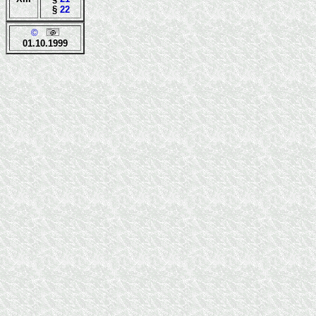
§
22
©
01.10.1999