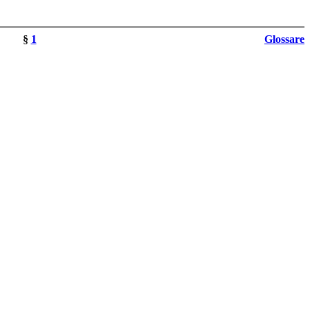
§
1
Glossare