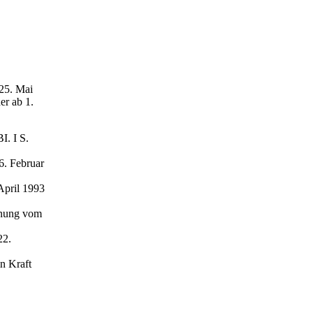
 25. Mai
er ab 1.
. I S.
6. Februar
April 1993
rdnung vom
22.
in Kraft