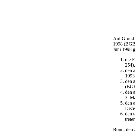
Auf Grund 
1998 (BGBI.
Juni 1998 
die 
254),
den 
1993
den a
(BGBI
den a
3. M
den a
Deze
den t
trete
Bonn, den 