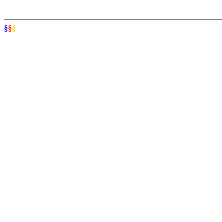
§
§
§