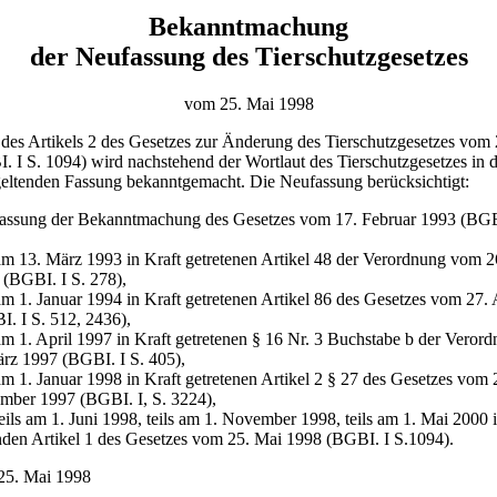
Bekanntmachung
der Neufassung des Tierschutzgesetzes
vom 25. Mai 1998
des Artikels 2 des Gesetzes zur Änderung des Tierschutzgesetzes vom
 I S. 1094) wird nachstehend der Wortlaut des Tierschutzgesetzes in d
geltenden Fassung bekanntgemacht. Die Neufassung berücksichtigt:
Fassung der Bekanntmachung des Gesetzes vom 17. Februar 1993 (BGBI
am 13. März 1993 in Kraft getretenen Artikel 48 der Verordnung vom 2
 (BGBI. I S. 278),
m 1. Januar 1994 in Kraft getretenen Artikel 86 des Gesetzes vom 27. 
. I S. 512, 2436),
m 1. April 1997 in Kraft getretenen § 16 Nr. 3 Buchstabe b der Vero
ärz 1997 (BGBI. I S. 405),
m 1. Januar 1998 in Kraft getretenen Artikel 2 § 27 des Gesetzes vom 
mber 1997 (BGBI. I, S. 3224),
eils am 1. Juni 1998, teils am 1. November 1998, teils am 1. Mai 2000 
nden Artikel 1 des Gesetzes vom 25. Mai 1998 (BGBI. I S.1094).
25. Mai 1998