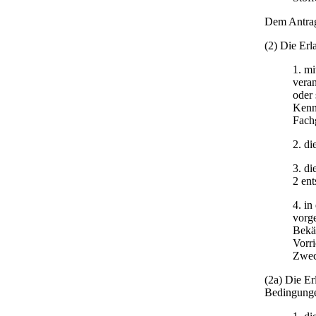
Dem Antrag
(2) Die Erl
1. mi
veran
oder 
Kennt
Fach
2. di
3. d
2 en
4. in
vorge
Bekäm
Vorri
Zwec
(2a) Die Er
Bedingunge