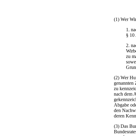
(1) Wer Wir
1. na
§ 10
2. na
Wirbe
zu ma
sowei
Grund
(2) Wer Hu
genannten Z
zu kennzeic
nach dem A
gekennzeic
Abgabe ode
den Nachwei
deren Kenn
(3) Das Bu
Bundesrate