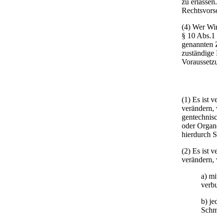
zu erlasse
Rechtsvorsc
(4) Wer Wir
§ 10 Abs.1
genannten 
zuständige
Voraussetzu
(1) Es ist 
verändern,
gentechnisc
oder Organe
hierdurch 
(2) Es ist 
verändern,
a) mi
verbu
b) je
Schm