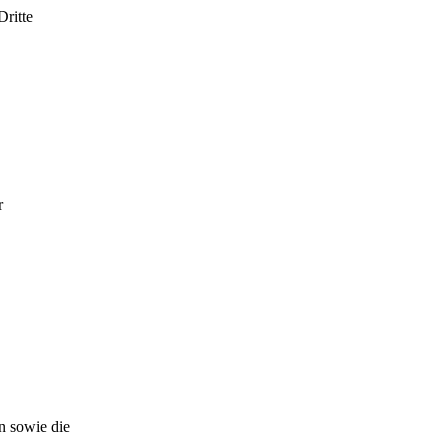
ritte
r
n sowie die