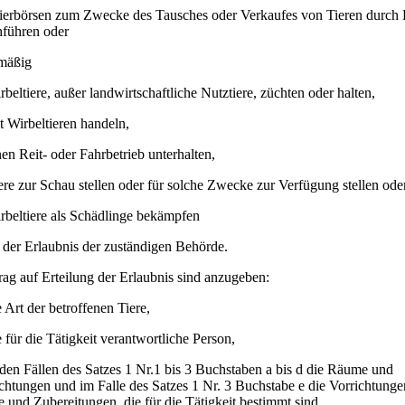
Tierbörsen zum Zwecke des Tausches oder Verkaufes von Tieren durch D
hführen oder
mäßig
rbeltiere, außer landwirtschaftliche Nutztiere, züchten oder halten,
t Wirbeltieren handeln,
nen Reit- oder Fahrbetrieb unterhalten,
ere zur Schau stellen oder für solche Zwecke zur Verfügung stellen ode
rbeltiere als Schädlinge bekämpfen
f der Erlaubnis der zuständigen Behörde.
ag auf Erteilung der Erlaubnis sind anzugeben:
e Art der betroffenen Tiere,
e für die Tätigkeit verantwortliche Person,
 den Fällen des Satzes 1 Nr.1 bis 3 Buchstaben a bis d die Räume und
chtungen und im Falle des Satzes 1 Nr. 3 Buchstabe e die Vorrichtunge
e und Zubereitungen, die für die Tätigkeit bestimmt sind.