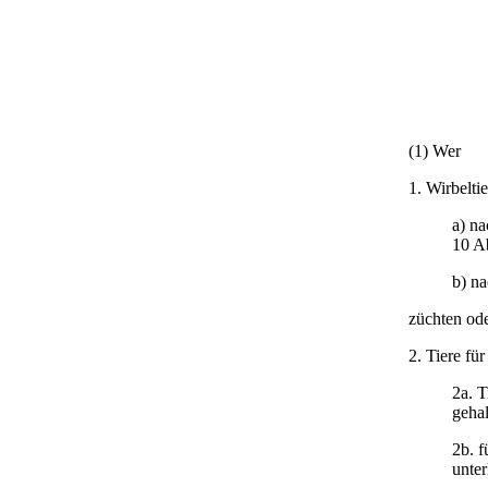
(1) Wer
1. Wirbeltie
a) na
10 A
b) n
züchten ode
2. Tiere fü
2a. T
gehal
2b. f
unter