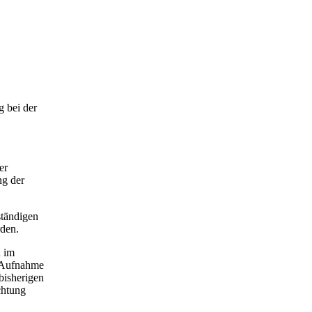
g bei der
er
ng der
ständigen
rden.
n im
r Aufnahme
bisherigen
chtung