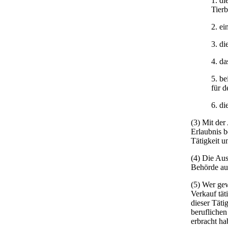
1. di
Tierb
2. ei
3. di
4. da
5. be
für d
6. di
(3) Mit der
Erlaubnis 
Tätigkeit u
(4) Die Aus
Behörde au
(5) Wer gew
Verkauf tä
dieser Täti
beruflichen
erbracht ha