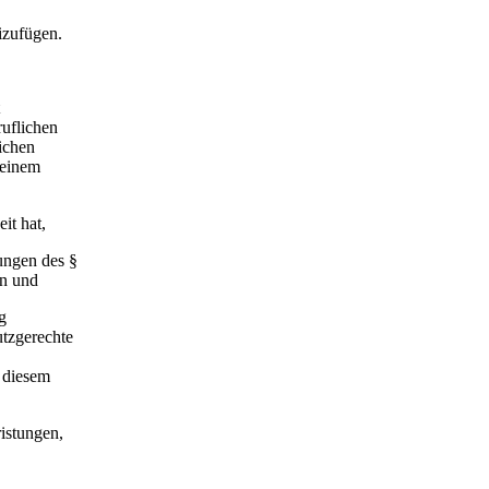
izufügen.
ruflichen
lichen
 einem
it hat,
ungen des §
en und
g
utzgerechte
u diesem
ristungen,