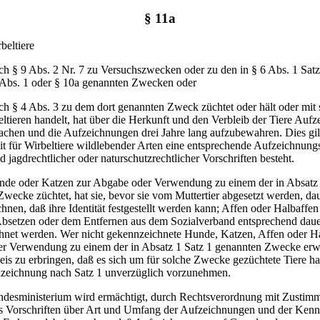
§ 11a
beltiere
ch § 9 Abs. 2 Nr. 7 zu Versuchszwecken oder zu den in § 6 Abs. 1 Satz
 Abs. 1 oder § 10a genannten Zwecken oder
ch § 4 Abs. 3 zu dem dort genannten Zweck züchtet oder hält oder mit
ltieren handelt, hat über die Herkunft und den Verbleib der Tiere Auf
chen und die Aufzeichnungen drei Jahre lang aufzubewahren. Dies gilt
t für Wirbeltiere wildlebender Arten eine entsprechende Aufzeichnungs
 jagdrechtlicher oder naturschutzrechtlicher Vorschriften besteht.
nde oder Katzen zur Abgabe oder Verwendung zu einem der in Absatz 
wecke züchtet, hat sie, bevor sie vom Muttertier abgesetzt werden, dau
hnen, daß ihre Identität festgestellt werden kann; Affen oder Halbaffe
bsetzen oder dem Entfernen aus dem Sozialverband entsprechend daue
hnet werden. Wer nicht gekennzeichnete Hunde, Katzen, Affen oder Ha
r Verwendung zu einem der in Absatz 1 Satz 1 genannten Zwecke erwi
s zu erbringen, daß es sich um für solche Zwecke gezüchtete Tiere ha
zeichnung nach Satz 1 unverzüglich vorzunehmen.
ndesministerium wird ermächtigt, durch Rechtsverordnung mit Zustim
s Vorschriften über Art und Umfang der Aufzeichnungen und der Ken