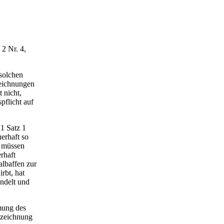
 2 Nr. 4,
 solchen
zeichnungen
 nicht,
pflicht auf
1 Satz 1
erhaft so
n müssen
rhaft
lbaffen zur
rbt, hat
ndelt und
mung des
nzeichnung