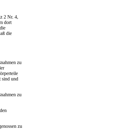
z 2 Nr. 4,
m dort
die
aß die
aßnahmen zu
der
rperteile
t sind und
aßnahmen zu
iden
tgenossen zu