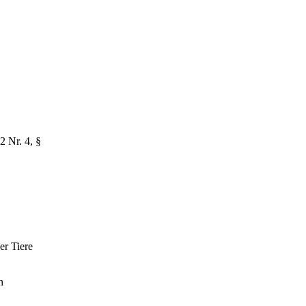
2 Nr. 4, §
er Tiere
n