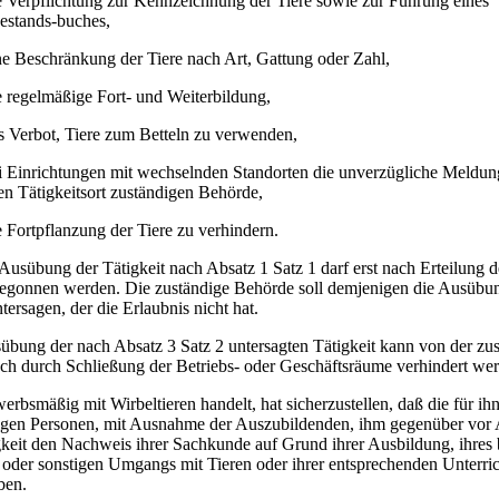
e Verpflichtung zur Kennzeichnung der Tiere sowie zur Führung eines
estands-buches,
ne Beschränkung der Tiere nach Art, Gattung oder Zahl,
e regelmäßige Fort- und Weiterbildung,
s Verbot, Tiere zum Betteln zu verwenden,
i Einrichtungen mit wechselnden Standorten die unverzügliche Meldun
en Tätigkeitsort zuständigen Behörde,
e Fortpflanzung der Tiere zu verhindern.
 Ausübung der Tätigkeit nach Absatz 1 Satz 1 darf erst nach Erteilung d
begonnen werden. Die zuständige Behörde soll demjenigen die Ausübu
ntersagen, der die Erlaubnis nicht hat.
übung der nach Absatz 3 Satz 2 untersagten Tätigkeit kann von der zu
ch durch Schließung der Betriebs- oder Geschäftsräume verhindert we
erbsmäßig mit Wirbeltieren handelt, hat sicherzustellen, daß die für ih
tigen Personen, mit Ausnahme der Auszubildenden, ihm gegenüber vo
gkeit den Nachweis ihrer Sachkunde auf Grund ihrer Ausbildung, ihres 
 oder sonstigen Umgangs mit Tieren oder ihrer entsprechenden Unterri
ben.