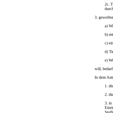
2c. 
durc
3. gewerbs
a) Wi
b) mi
c) ei
d) Ti
e) Wi
will, bedar
In dem Antr
1. di
2. di
3. in
Einri
Stoff