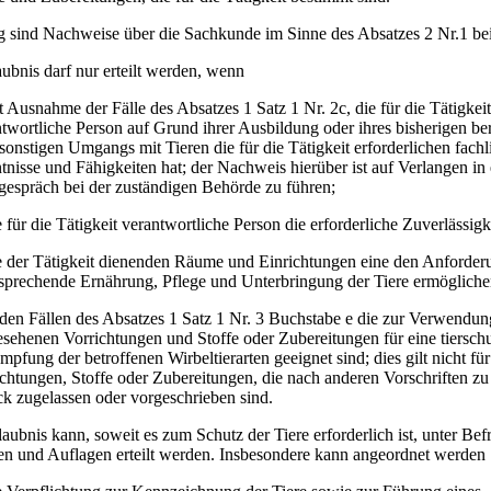
 sind Nachweise über die Sachkunde im Sinne des Absatzes 2 Nr.1 be
aubnis darf nur erteilt werden, wenn
t Ausnahme der Fälle des Absatzes 1 Satz 1 Nr. 2c, die für die Tätigkeit
twortliche Person auf Grund ihrer Ausbildung oder ihres bisherigen be
sonstigen Umgangs mit Tieren die für die Tätigkeit erforderlichen fach
nisse und Fähigkeiten hat; der Nachweis hierüber ist auf Verlangen in
gespräch bei der zuständigen Behörde zu führen;
e für die Tätigkeit verantwortliche Person die erforderliche Zuverlässigke
ie der Tätigkeit dienenden Räume und Einrichtungen eine den Anforder
tsprechende Ernährung, Pflege und Unterbringung der Tiere ermöglich
 den Fällen des Absatzes 1 Satz 1 Nr. 3 Buchstabe e die zur Verwendun
sehenen Vorrichtungen und Stoffe oder Zubereitungen für eine tiersch
pfung der betroffenen Wirbeltierarten geeignet sind; dies gilt nicht für
chtungen, Stoffe oder Zubereitungen, die nach anderen Vorschriften z
k zugelassen oder vorgeschrieben sind.
laubnis kann, soweit es zum Schutz der Tiere erforderlich ist, unter Bef
n und Auflagen erteilt werden. Insbesondere kann angeordnet werden