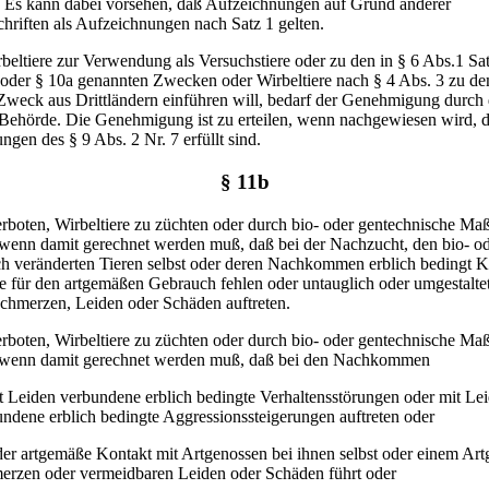
n. Es kann dabei vorsehen, daß Aufzeichnungen auf Grund anderer
hriften als Aufzeichnungen nach Satz 1 gelten.
beltiere zur Verwendung als Versuchstiere oder zu den in § 6 Abs.1 Sat
 oder § 10a genannten Zwecken oder Wirbeltiere nach § 4 Abs. 3 zu de
Zweck aus Drittländern einführen will, bedarf der Genehmigung durch 
 Behörde. Die Genehmigung ist zu erteilen, wenn nachgewiesen wird, d
ngen des § 9 Abs. 2 Nr. 7 erfüllt sind.
§ 11b
verboten, Wirbeltiere zu züchten oder durch bio- oder gentechnische M
 wenn damit gerechnet werden muß, daß bei der Nachzucht, den bio- o
h veränderten Tieren selbst oder deren Nachkommen erblich bedingt Kö
 für den artgemäßen Gebrauch fehlen oder untauglich oder umgestalte
Schmerzen, Leiden oder Schäden auftreten.
verboten, Wirbeltiere zu züchten oder durch bio- oder gentechnische M
 wenn damit gerechnet werden muß, daß bei den Nachkommen
t Leiden verbundene erblich bedingte Verhaltensstörungen oder mit Le
ndene erblich bedingte Aggressionssteigerungen auftreten oder
der artgemäße Kontakt mit Artgenossen bei ihnen selbst oder einem Ar
erzen oder vermeidbaren Leiden oder Schäden führt oder