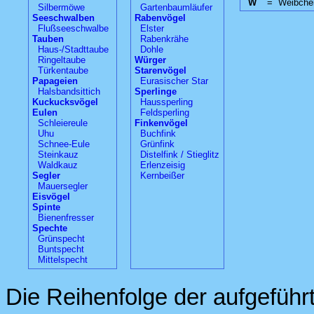
W
=
Weibche
Silbermöwe
Gartenbaumläufer
Seeschwalben
Rabenvögel
Flußseeschwalbe
Elster
Tauben
Rabenkrähe
Haus-/Stadttaube
Dohle
Ringeltaube
Würger
Türkentaube
Starenvögel
Papageien
Eurasischer Star
Halsbandsittich
Sperlinge
Kuckucksvögel
Haussperling
Eulen
Feldsperling
Schleiereule
Finkenvögel
Uhu
Buchfink
Schnee-Eule
Grünfink
Steinkauz
Distelfink / Stieglitz
Waldkauz
Erlenzeisig
Segler
Kernbeißer
Mauersegler
Eisvögel
Spinte
Bienenfresser
Spechte
Grünspecht
Buntspecht
Mittelspecht
Die Reihenfolge der aufgefüh