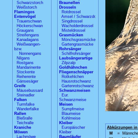
Schwarzstorch
Braunellen
Weißstorch
Drosseln
Flamingos
Rotdrossel
Entenvögel
Amsel / Schwarzdr.
Trauerschwan
Singdrossel
Höckerschwan
Wacholderdrossel
Graugans
Misteldrossel
Streifengans
Grasmücken
Kanadagans
Mönchsgrasmücke
Weißwangen-
Gartengrasmücke
bzw.
Rohrsänger
Nonnengans
Schilfrohrsänger
Nilgans
Laubsängerartige
Rostgans
Zilpzalp
Mandarinente
Goldhähnchen
Stockente
Fliegenschnäpper
Reiherente
Rotkehlchen
Gänsesäger
Hausrotschwanz
Greife
Gartenrotschwanz
Mäusebussard
Schwanzmeisen
Steinadler
Eur.
Falken
Schwanzmeise
Turmfalke
Meisen
Wanderfalke
Sumpfmeise
Rallen
Blaumeise
Bleßralle
Kohlmeise
Teichralle
Kleiber
Kraniche
Europäischer
Abkürzungen in 
Möwen
Kleiber
M
=
Männch
Lachmöwe
Baumläufer