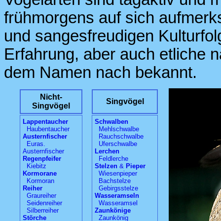
frühmorgens auf sich aufmerks
und sangesfreudigen Kulturfol
Erfahrung, aber auch etliche 
dem Namen nach bekannt.
Nicht-
Singvögel
Singvögel
Lappentaucher
Schwalben
Haubentaucher
Mehlschwalbe
Austernfischer
Rauchschwalbe
Euras.
Uferschwalbe
Austernfischer
Lerchen
Regenpfeifer
Feldlerche
Kiebitz
Stelzen
&
Pieper
Kormorane
Wiesenpieper
Kormoran
Bachstelze
Reiher
Gebirgsstelze
Graureiher
Wasseramseln
Seidenreiher
Wasseramsel
Silberreiher
Zaunkönige
Störche
Zaunkönig