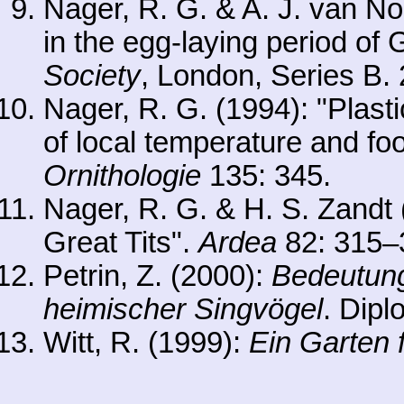
Nager, R. G. & A. J. van Noo
in the egg-laying period of 
Society
, London, Series B.
Nager, R. G. (1994): "Plastic
of local temperature and foo
Ornithologie
135: 345.
Nager, R. G. & H. S. Zandt (
Great Tits".
Ardea
82: 315–
Petrin, Z. (2000):
Bedeutung
heimischer Singvögel
. Dipl
Witt, R. (1999):
Ein Garten 