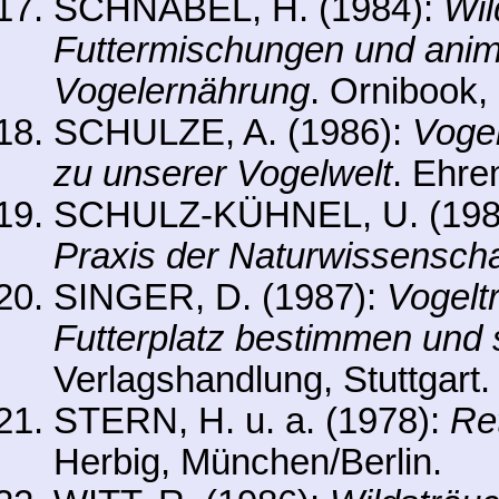
SCHNABEL, H. (1984):
Wil
Futtermischungen und anima
Vogelernährung
. Ornibook,
SCHULZE, A. (1986):
Vogel
zu unserer Vogelwelt
. Ehre
SCHULZ-KÜHNEL, U. (1981):
Praxis der Naturwissenscha
SINGER, D. (1987):
Vogelt
Futterplatz bestimmen und s
Verlagshandlung, Stuttgart.
STERN, H. u. a. (1978):
Ret
Herbig, München/Berlin.