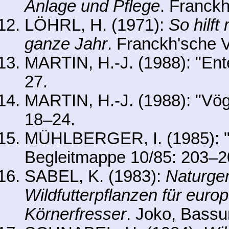
Anlage und Pflege
. Franckh
LÖHRL, H. (1971):
So hilf
ganze Jahr
. Franckh'sche V
MARTIN, H.-J. (1988): "Ent
27.
MARTIN, H.-J. (1988): "Vög
18–24.
MÜHLBERGER, I. (1985): "
Begleitmappe 10/85: 203–2
SABEL, K. (1983):
Naturge
Wildfutterpflanzen für eur
Körnerfresser
. Joko, Bass