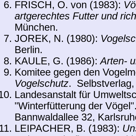
FRISCH, O. von (1983):
Vö
artgerechtes Futter und ric
München.
JOREK, N. (1980):
Vogelsc
Berlin.
KAULE, G. (1986):
Arten- 
Komitee gegen den Vogelmo
Vogelschutz
. Selbstverlag
Landesanstalt für Umwelts
"Winterfütterung der Vögel"
Bannwaldallee 32, Karlsruh
LEIPACHER, B. (1983):
Uns