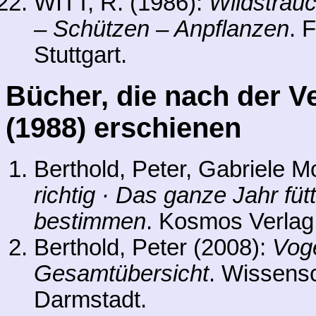
WITT, R. (1986):
Wildsträu
– Schützen – Anpflanzen
. 
Stuttgart.
Bücher, die nach der Ve
(1988) erschienen
Berthold, Peter, Gabriele M
richtig · Das ganze Jahr füt
bestimmen
. Kosmos Verlag,
Berthold, Peter (2008):
Voge
Gesamtübersicht
. Wissensc
Darmstadt.