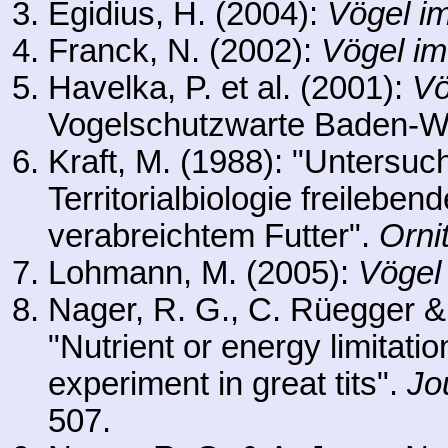
Egidius, H. (2004):
Vögel i
Franck, N. (2002):
Vögel im
Havelka, P. et al. (2001):
Vö
Vogelschutzwarte Baden-Wür
Kraft, M. (1988): "Untersu
Territorialbiologie freileben
verabreichtem Futter".
Orni
Lohmann, M. (2005):
Vögel
Nager, R. G., C. Rüegger & 
"Nutrient or energy limitati
experiment in great tits".
Jo
507.