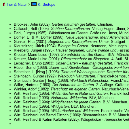
Tier & Natur
>
K. Biotope
Brookes, John (2002):
Gärten naturnah gestalten
. Christian.
Callauch, Rolf (1995):
Schöne Kletterpflanzen
. Verlag Eugen Ulmer, S
Dahl, Jürgen (1985):
Wildpflanzen im Garten
. Gräfe und Unzer, Münc
Dörfler, E. & M. Dörfler (1990):
Neue Lebensräume. Mehr Artenvielfalt
Gunkel, Rita (2001):
Begrünen mit Kletterpflanzen
. Ulmer, Stuttgart.
Klausnitzer, Ulrich (1994):
Biotope im Garten
. Neumann, Melsungen.
Kleeberg, Jürgen (1995):
Häuser begrünen. Grüne Wände und Fassa
Kreuter, Marie-Luise (1997):
So entsteht ein Bio-Garten
. BLV, Münch
Kreuter, Marie-Luise (2001):
Pflanzenschutz im Biogarten
. 4. Aufl. 
Leipacher, Bruno (1983):
Unser Garten – naturnah gestaltet
. Franckh'
Röser, Bernd (1988):
Saum- und Kleinbiotope · Ökologische Funktion,
Schreiber, L. [Hrsg.] (1993):
Tiere auf Wohnungssuche. Ratgeber für
Steinbach, Gunter (1992):
Werkbuch Naturgarten
. Franckh-Kosmos, S
Steinbach, Gunter [Hrsg.] (1988):
Werkbuch Naturschutz
. Franck'hsc
Wilke, Hartmut (1983):
Der Naturteich im Garten
. 2. Auflage. Gräfe 
Winkler, Adolf (1982):
Tierschutz im eigenen Garten
. Naturbuch-Verla
Witt, Reinhard (1985):
Wildsträucher in Natur und Garten
. Franckh'sc
Witt, Reinhard (1993):
Naturoase Wildgarten
. BLV, München.
Witt, Reinhard (1994):
Wildpflanzen für jeden Garten
. BLV, München.
Witt, Reinhard (1995):
Wildgärten
. BLV, München.
Witt, Reinhard (1995):
Wildsträucher und Wildrosen
. Franckh'sche Ve
Witt, Reinhard und Bernd Dittrich (1996):
Blumenwiesen
. BLV, Münch
Witt, Reinhard & Katrin Kaltofen (2025):
Wildgehölze · Heimische Geh