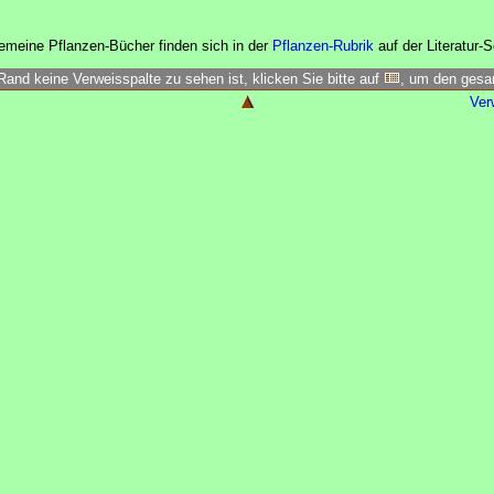
gemeine Pflanzen-Bücher finden sich in der
Pflanzen-Rubrik
auf der Literatur-S
Rand keine Verweisspalte zu sehen ist, klicken Sie bitte auf
, um den ges
Ver