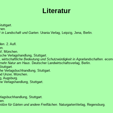
Literatur
tuttgart.
hen.
 in Landschaft und Garten
. Urania Verlag, Leipzig, Jena, Berlin.
den
. 2. Aufl.
en.
BLV, München.
sche Verlagshandlung, Stuttgart.
 wirtschaftliche Bedeutung und Schutzwürdigkeit in Agrarlandschaften
. ecom
 mehr Natur am Haus
. Deutscher Landwirtschaftsverlag, Berlin.
tuttgart.
he Verlagsbuchhandlung, Stuttgart.
und Unzer, München.
g, Augsburg.
he Verlagshandlung, Stuttgart.
rlagsbuchhandlung, Stuttgart.
en.
ölze für Gärten und andere Freiflächen
. NaturgartenVerlag, Regensburg.