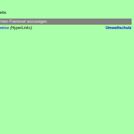
eite.
amten
Frameset
anzuzeigen.
weise
(HyperLinks)
Umweltschutz