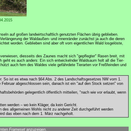
04.2015
seln auf großen landwirtschaftlich genutzten Flächen übrig geblieben.
Verlängerung der Waldaußen- und innenränder zunächst ja auch die deren
ichtet worden. Geblieben sind aber oft vom eigentlichen Wald losgelöste,
erwiesen, diesseits des Zaunes macht sich "gepflegter" Rasen breit, mit
 geht es auch anders: Ein sich entwickelnder Waldsaum holt all die Tier-
hützt auch fern des Waldes viele gefährdete Tierarten vor Freßfeinden und
r. So ist es etwa nach §64 Abs. 2 des Landschaftsgesetzes NW vom 1.
Februar abgeschlossen sein, danach ist ein "auf den Stock setzen" von
aftsbehörden gelegentlich öffentlich mitteilen, "nach wie vor erlaubt, wenn
en werden – wo kein Kläger, da kein Gericht.
n des allgemeinen Wohls nicht zu anderer Zeit durchgeführt werden
ird das eben nach dem 1. März nachgeholt.
amten
Frameset
anzuzeigen.