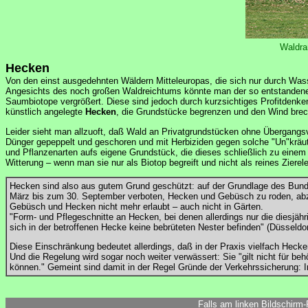
Waldra
Hecken
Von den einst ausgedehnten Wäldern Mitteleuropas, die sich nur durch Wasse
Angesichts des noch großen Waldreichtums könnte man der so entstandenen
Saumbiotope vergrößert. Diese sind jedoch durch kurzsichtiges Profitdenken
künstlich angelegte
Hecken
, die Grundstücke begrenzen und den Wind breche
Leider sieht man allzuoft, daß Wald an Privatgrundstücken ohne Übergangs
Dünger gepeppelt und geschoren und mit Herbiziden gegen solche "Un"kräuter
und Pflanzenarten aufs eigene Grundstück, die dieses schließlich zu einem 
Witterung – wenn man sie nur als Biotop begreift und nicht als reines Zier
Hecken sind also aus gutem Grund geschützt: auf der Grundlage des Bun
März bis zum 30. September verboten, Hecken und Gebüsch zu roden, abzu
Gebüsch und Hecken nicht mehr erlaubt – auch nicht in Gärten.
"Form- und Pflegeschnitte an Hecken, bei denen allerdings nur die diesjähri
sich in der betroffenen Hecke keine bebrüteten Nester befinden" (Düsseldo
Diese Einschränkung bedeutet allerdings, daß in der Praxis vielfach Hec
Und die Regelung wird sogar noch weiter verwässert: Sie "gilt nicht für 
können." Gemeint sind damit in der Regel Gründe der Verkehrssicherung
Falls am linken Bildschirm-