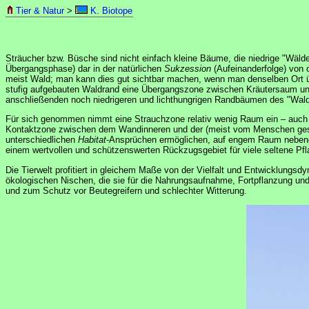
Tier & Natur
>
K. Biotope
Sträucher bzw. Büsche sind nicht einfach kleine Bäume, die niedrige "Wäld
Übergangsphase) dar in der natürlichen
Sukzession
(Aufeinanderfolge) von o
meist Wald; man kann dies gut sichtbar machen, wenn man denselben Ort üb
stufig aufgebauten Waldrand eine Übergangszone zwischen Kräutersaum und
anschließenden noch niedrigeren und lichthungrigen Randbäumen des "Waldm
Für sich genommen nimmt eine Strauchzone relativ wenig Raum ein – auch in 
Kontaktzone zwischen dem Wandinneren und der (meist vom Menschen gesch
unterschiedlichen
Habitat
-Ansprüchen ermöglichen, auf engem Raum nebenei
einem wertvollen und schützenswerten Rückzugsgebiet für viele seltene Pflanz
Die Tierwelt profitiert in gleichem Maße von der Vielfalt und Entwicklungs
ökologischen Nischen, die sie für die Nahrungsaufnahme, Fortpflanzung un
und zum Schutz vor Beutegreifern und schlechter Witterung.