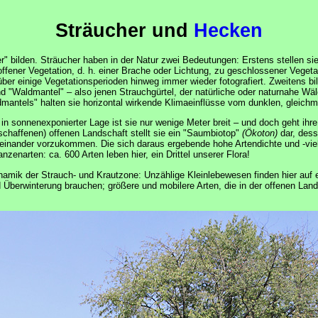
Sträucher und
Hecken
er" bilden. Sträucher haben in der Natur zwei Bedeutungen: Erstens stellen s
ffener Vegetation, d. h. einer Brache oder Lichtung, zu geschlossener Vegetat
er einige Vegetationsperioden hinweg immer wieder fotografiert. Zweitens b
 "Waldmantel" – also jenen Strauchgürtel, der natürliche oder naturnahe Wä
antels" halten sie horizontal wirkende Klimaeinflüsse vom dunklen, gleichm
sonnenexponierter Lage ist sie nur wenige Meter breit – und doch geht ihre F
affenen) offenen Landschaft stellt sie ein "Saumbiotop"
(Ökoton)
dar, dess
nander vorzukommen. Die sich daraus ergebende hohe Artendichte und -viel
enarten: ca. 600 Arten leben hier, ein Drittel unserer Flora!
dynamik der Strauch- und Krautzone: Unzählige Kleinlebewesen finden hier au
d Überwinterung brauchen; größere und mobilere Arten, die in der offenen La