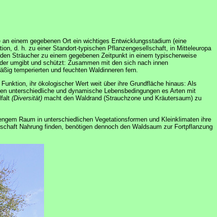
ie an einem gegebenen Ort ein wichtiges Entwicklungsstadium (eine
ion, d. h. zu einer Standort-typischen Pflanzengesellschaft, in Mitteleuropa
ilden Sträucher zu einem gegebenen Zeitpunkt in einem typischerweise
lder umgibt und schützt: Zusammen mit den sich nach innen
äßig temperierten und feuchten Waldinneren fern.
unktion, ihr ökologischer Wert weit über ihre Grundfläche hinaus: Als
en unterschiedliche und dynamische Lebensbedingungen es Arten mit
falt
(Diversität)
macht den Waldrand (Strauchzone und Kräutersaum) zu
f engem Raum in unterschiedlichen Vegetationsformen und Kleinklimaten ihre
ndschaft Nahrung finden, benötigen dennoch den Waldsaum zur Fortpflanzung