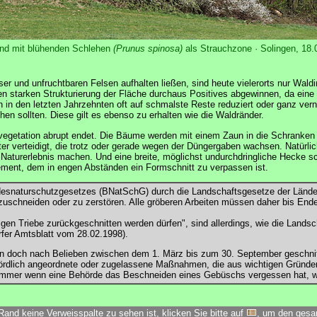
nd mit blühenden Schlehen
(Prunus spinosa)
als Strauchzone · Solingen, 18.
r und unfruchtbaren Felsen aufhalten ließen, sind heute vielerorts nur Waldin
 starken Strukturierung der Fläche durchaus Positives abgewinnen, da eine 
 in den letzten Jahrzehnten oft auf schmalste Reste reduziert oder ganz vern
n sollten. Diese gilt es ebenso zu erhalten wie die Waldränder.
vegetation abrupt endet. Die Bäume werden mit einem Zaun in die Schranken v
 verteidigt, die trotz oder gerade wegen der Düngergaben wachsen. Natürlich
Naturerlebnis machen. Und eine breite, möglichst undurchdringliche Hecke sc
element, dem in engen Abständen ein Formschnitt zu verpassen ist.
desnaturschutzgesetzes (BNatSchG) durch die Landschaftsgesetze der Lände
schneiden oder zu zerstören. Alle gröberen Arbeiten müssen daher bis Ende 
gen Triebe zurückgeschnitten werden dürfen", sind allerdings, wie die Landsch
rfer Amtsblatt vom 28.02.1998).
ken doch nach Belieben zwischen dem 1. März bis zum 30. September geschnitt
behördlich angeordnete oder zugelassene Maßnahmen, die aus wichtigen Gründe
: Immer wenn eine Behörde das Beschneiden eines Gebüschs vergessen hat, w
Rand keine Verweisspalte zu sehen ist, klicken Sie bitte auf
, um den ges