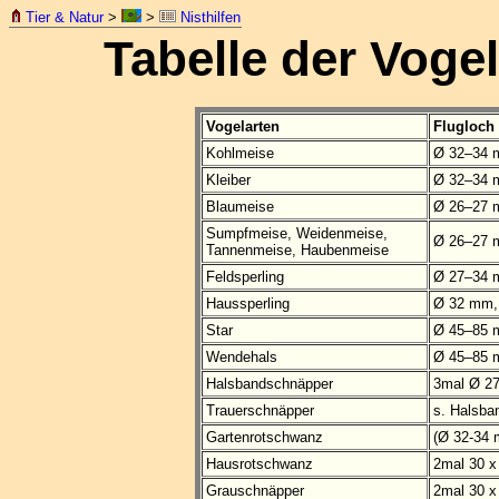
Tier & Natur
>
>
Nisthilfen
Tabelle der Voge
Vogelarten
Flugloch
Kohlmeise
Ø 32–34 
Kleiber
Ø 32–34 
Blaumeise
Ø 26–27 m
Sumpfmeise, Weidenmeise,
Ø 26–27 
Tannenmeise, Haubenmeise
Feldsperling
Ø 27–34 
Haussperling
Ø 32 mm,
Star
Ø 45–85
Wendehals
Ø 45–85
Halsbandschnäpper
3mal Ø 2
Trauerschnäpper
s. Halsba
Gartenrotschwanz
(Ø 32-34 
Hausrotschwanz
2mal 30 x
Grauschnäpper
2mal 30 x