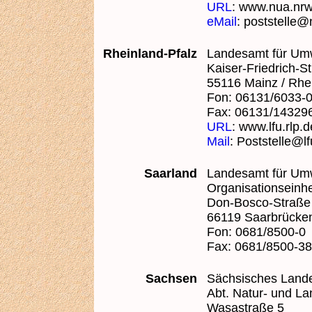
URL
: www.nua.nrw
eMail
: poststelle
Rheinland-Pfalz
Landesamt für Umw
Kaiser-Friedrich-S
55116 Mainz / Rhe
Fon: 06131/6033-
Fax: 06131/14329
URL
: www.lfu.rlp.d
Mail
: Poststelle@lf
Saarland
Landesamt für Um
Organisationseinhe
Don-Bosco-Straße
66119 Saarbrücke
Fon: 0681/8500-0
Fax: 0681/8500-3
Sachsen
Sächsisches Lande
Abt. Natur- und La
Wasastraße 5