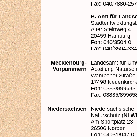
Fax: 040/7880-25
B. Amt für Lands
Stadtentwicklungs
Alter Steinweg 4
20459 Hamburg
Fon: 040/3504-0
Fax: 040/3504-33
Mecklenburg-
Landesamt für Um
Vorpommern
Abteilung Natursch
Wampener Straße
17498 Neuenkirch
Fon: 0383/899633
Fax: 03835/89965
Niedersachsen
Niedersächsischer 
Naturschutz (
NLW
Am Sportplatz 23
26506 Norden
Fon: 04931/947-0