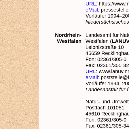
URL
: https://www
eMail
: pressestel
Vorläufer 1994–20
Niedersächsisches
Nordrhein-
Landesamt für Nat
Westfalen
Westfalen (
LANU
Leipnizstraße 1
45659 Reckli
Fon: 02361/305-0
Fax: 02361/305-3
URL
: www.lanuv.n
eMail
: poststelle@
Vorläufer 1994–20
Landesanstalt für
Natur- und Umwel
Postfach 1010
45610 Recklingh
Fon: 02361/305-0
Fax: 02361/305-3