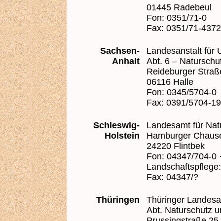
01445 Radebeul
Fon: 0351/71-0
Fax: 0351/71-4372
Sachsen-
Landesanstalt für
Anhalt
Abt. 6 – Naturschu
Reideburger Straß
06116 Halle
Fon: 0345/5704-0
Fax: 0391/5704-1
Schleswig-
Landesamt für Nat
Holstein
Hamburger Chaus
24220 Flintbek
Fon: 04347/704-0 ·
Landschaftspflege:
Fax: 04347/?
Thüringen
Thüringer Landesan
Abt. Naturschutz 
Prussingstraße 25