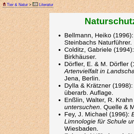
Tier & Natur
>
Literatur
Naturschutz
Bellmann, Heiko (1996)
Steinbachs Naturführer.
Colditz, Gabriele (1994)
Birkhäuser.
Dörfler, E. & M. Dörfler 
Artenvielfalt in Landsch
Jena, Berlin.
Dylla & Krätzner (1998)
überarb. Auflage.
Enßlin, Walter, R. Krahn
untersuchen
. Quelle & 
Fey, J. Michael (1996):
Limnologie für Schule u
Wiesbaden.