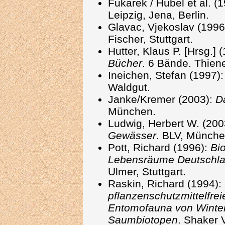
Fukarek / Hübel et al. (
Leipzig, Jena, Berlin.
Glavac, Vjekoslav (1996
Fischer, Stuttgart.
Hutter, Klaus P. [Hrsg.]
Bücher
. 6 Bände. Thien
Ineichen, Stefan (1997)
Waldgut.
Janke/Kremer (2003):
D
München.
Ludwig, Herbert W. (200
Gewässer
. BLV, Münche
Pott, Richard (1996):
Bi
Lebensräume Deutschla
Ulmer, Stuttgart.
Raskin, Richard (1994):
pflanzenschutzmittelfrei
Entomofauna von Winter
Saumbiotopen
. Shaker 