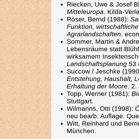
Riecken, Uwe & Josef B
Mitteleuropa
. Kilda-Verl
Röser, Bernd (1988):
Sa
Funktion, wirtschaftlic
Agrarlandschaften
. eco
Sommer, Martin & Andre
Lebensräume statt Blühf
wirksamem Insektenschu
Landschaftsplanung
53 
Succow / Jeschke (1990
Entstehung, Haushalt, L
Erhaltung der Moore
. 2.
Topp, Werner (1981):
Bi
Stuttgart.
Wilmanns, Otti (1998):
Ö
neu bearb. Auflage. Que
Witt, Reinhard und Bernd
München.