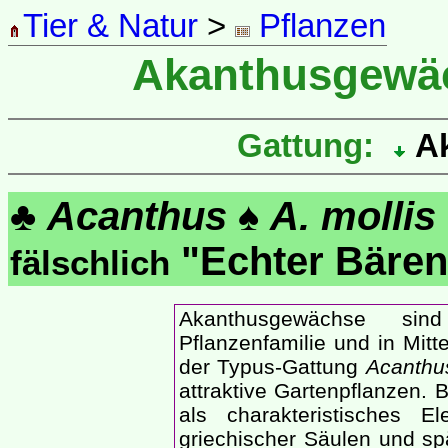
Tier & Natur
>
Pflanzen
Akanthusgewä
Gattung:
Ak
♣
Acanthus
♠
A. mollis
"Echter Bäre
fälschlich
Akanthusgewächse sin
Pflanzenfamilie und in Mitt
der Typus-Gattung
Acanthu
attraktive Gartenpflanzen. B
als charakteristisches El
griechischer Säulen und s