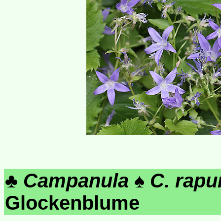
♣
Campanula
♠
C. rapu
Glockenblume