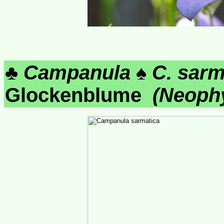
♣
Campanula
♠
C. sarm
Glockenblume
(Neoph