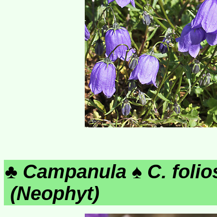
♣
Campanula
♠
C. folio
(Neophyt)