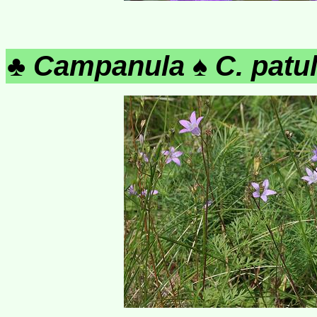
♣
Campanula
♠
C. patu