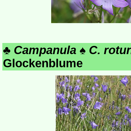
♣
Campanula
♠
C. rotun
Glockenblume