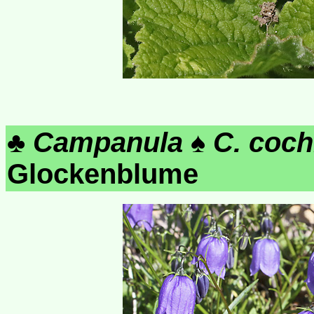
♣
Campanula
♠
C. cochl
Glockenblume