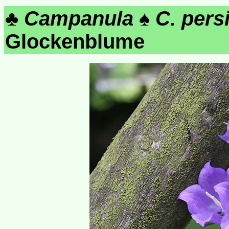
♣
Campanula
♠
C. persi
Glockenblume