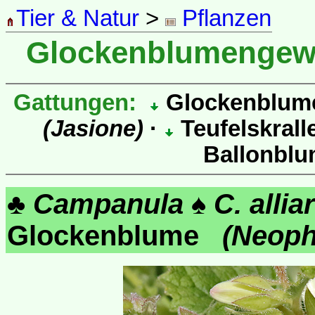
Tier & Natur
>
Pflanzen
Glockenblumenge
Gattungen:
Glockenblu
(Jasione)
·
Teufelskrall
Ballonbl
♣
Campanula
♠
C. alliar
Glockenblume
(Neoph