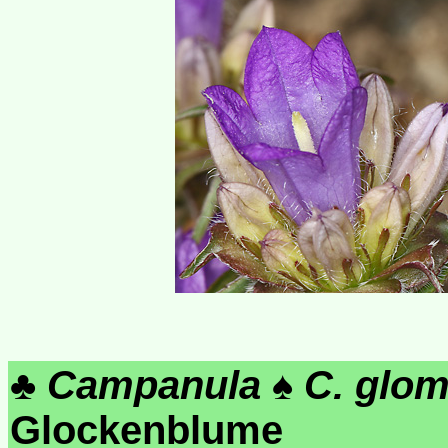
♣
Campanula
♠
C. glom
Glockenblume