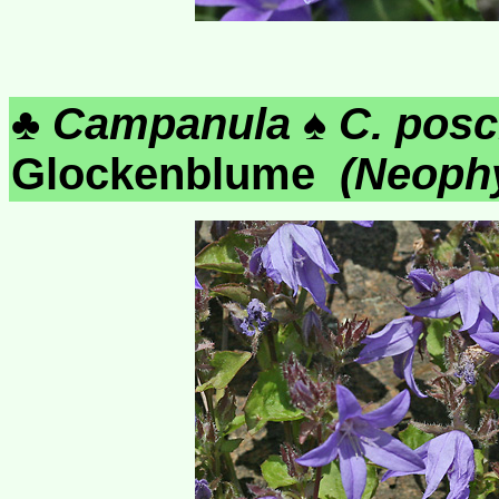
♣
Campanula
♠
C. pos
Glockenblume
(Neoph