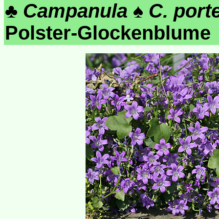
♣
Campanula
♠
C. port
Polster-Glockenblum