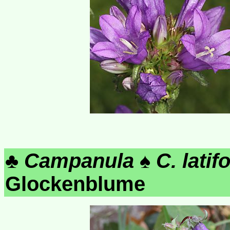
♣
Campanula
♠
C. latifo
Glockenblume