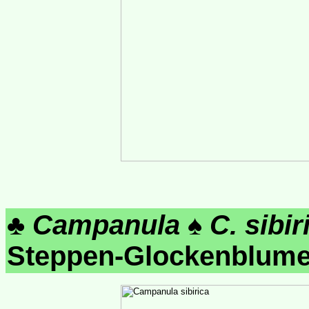
♣
Campanula
♠
C. sibir
Steppen-Glockenblu