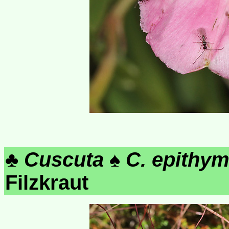
♣
Cuscuta
♠
C. epithy
Filzkraut