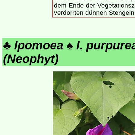
dem Ende der Vegetationszei
verdorrten dünnen Stengeln
♣
Ipomoea
♠
I. purpure
(Neophyt)