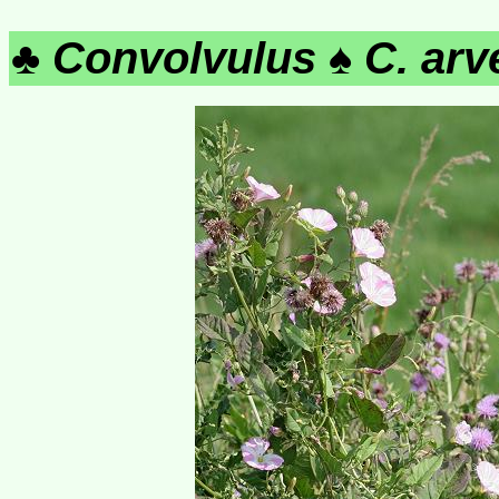
♣
Convolvulus
♠
C. arv