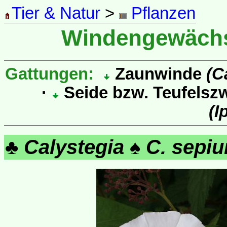
Tier & Natur
>
Pflanzen
Windengewäch
Gattungen:
Zaunwinde
(C
·
Seide bzw. Teufelsz
(I
♣
Calystegia
♠
C. sepi