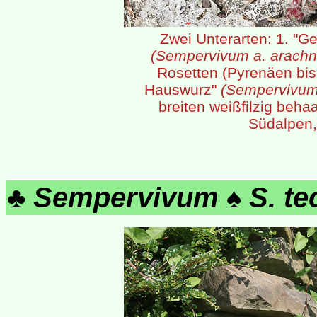
Zwei Unterarten: 1. "
(Sempervivum a. arach
Rosetten (Pyrenäen bis 
Hauswurz"
(Sempervivum
breiten weißfilzig beha
Südalpen,
♣
Sempervivum
♠
S. t