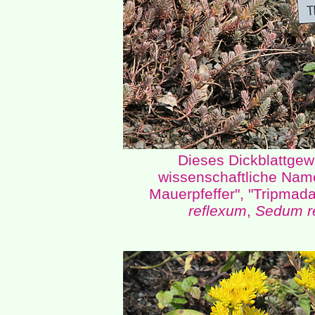
Dieses Dickblattgew
wissenschaftliche Name
Mauerpfeffer", "Tripmad
reflexum
,
Sedum r