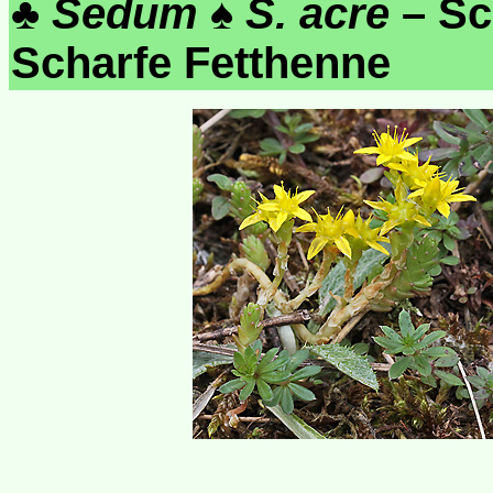
♣
Sedum
♠
S. acre
– Sc
Scharfe Fetthenne