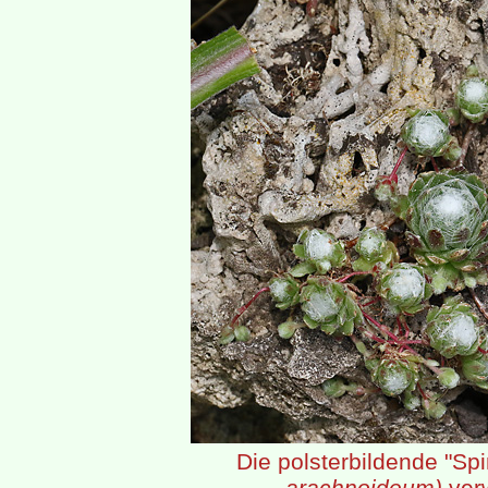
Die polsterbildende "S
arachnoideum)
verw