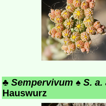
♣
Sempervivum
♠
S. a
Hauswurz