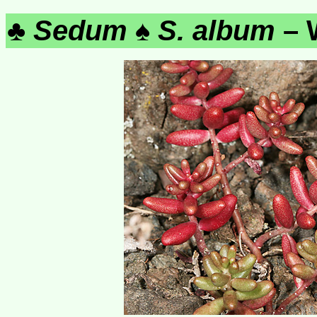
♣
Sedum
♠
S. album
– 