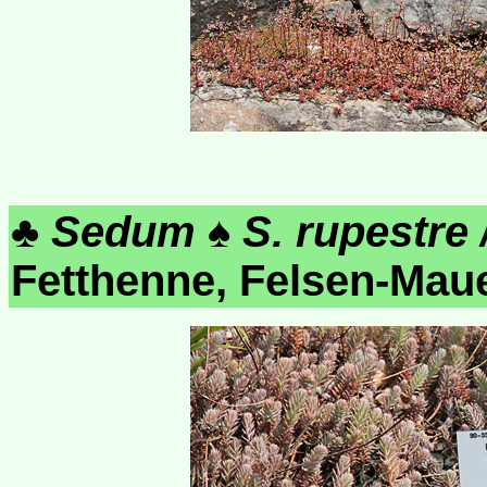
♣
Sedum
♠
S. rupestre 
Fetthenne, Felsen-Mau