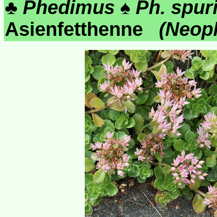
♣
Phedimus
♠
Ph. spur
Asienfetthenne
(Neop