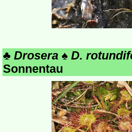
♣
Drosera
♠
D. rotundif
Sonnentau