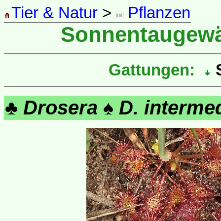
Tier & Natur
>
Pflanzen
Sonnentaugew
Gattungen:
♣
Drosera
♠
D. interme