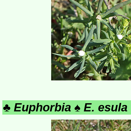
♣
Euphorbia
♠
E. esula