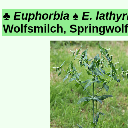
♣
Euphorbia
♠
E. lathyr
Wolfsmilch, Springwol