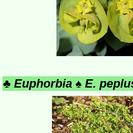
♣
Euphorbia
♠
E. peplu