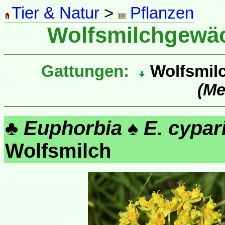
Tier & Natur
>
Pflanzen
Wolfsmilchgewä
Gattungen:
Wolfsmil
(Me
♣
Euphorbia
♠
E. cypar
Wolfsmilch