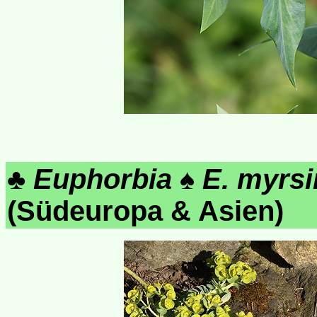
♣
Euphorbia
♠
E. myrsi
(Südeuropa & Asien)