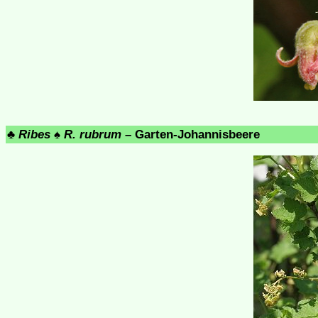
♣
Ribes
♠
R. rubrum
– Garten-Johannisbeere