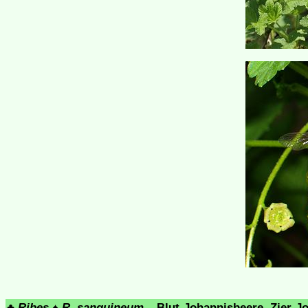
♣
Ribes
♠
R. sanguineum
– Blut-Johannisbeere, Zier-