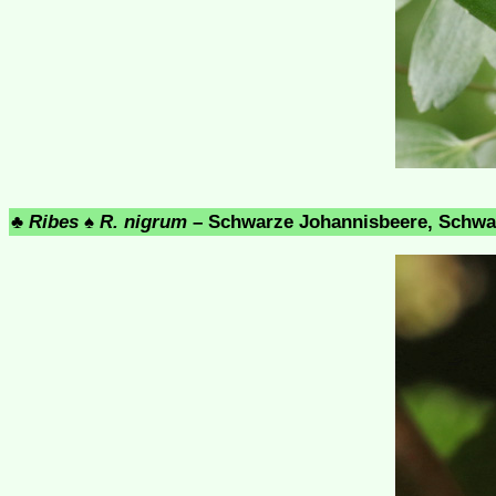
♣
Ribes
♠
R. nigrum
– Schwarze Johannisbeere, Schwar