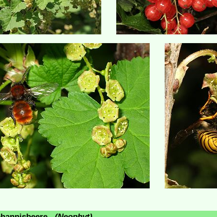
Johannisbeere
(Neophyt)