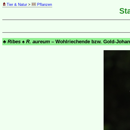
Tier & Natur
>
Pflanzen
St
♣
Ribes
♠
R. aureum
– Wohlriechende bzw. Gold-Joh