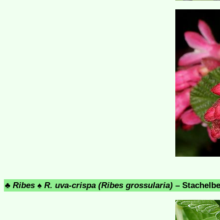
♣
Ribes
♠
R. uva-crispa (Ribes grossularia)
– Stachelbe