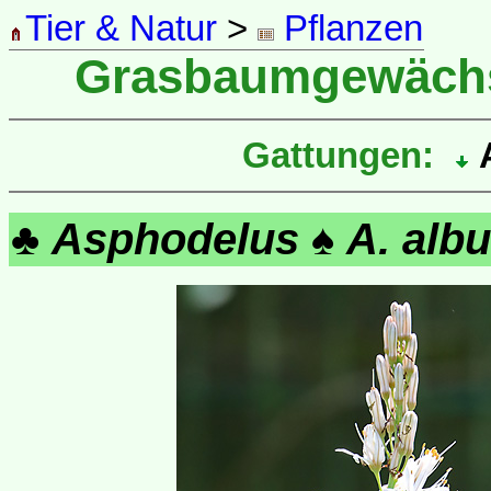
Tier & Natur
>
Pflanzen
Grasbaumgewäc
Gattungen:
A
♣
Asphodelus
♠
A. alb