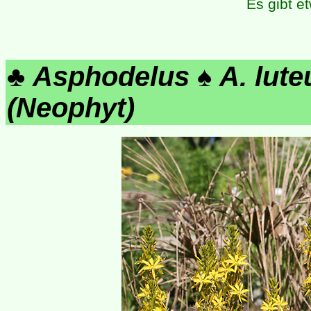
Es gibt et
♣
Asphodelus
♠
A. lute
(Neophyt)