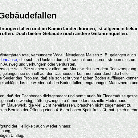
Gebäudefallen
fnungen fallen und im Kamin landen können, ist allgemein beka
troffen. Doch bieten Gebäude noch andere Gefahrenquellen:
intergärten tote, verhungerte Vögel: Neugierige Meisen z. B. gelangen auch
edermäuse
, die sich im Dunkeln durch Ultraschall orientieren, streben sie zum
nen Ausweg und verhungern oder verdursten.
rsegler sein: Sie suchen vor allem am Mauerwerk unter dem Dachvorsprung
t, gelangen sie schnell auf den Dachboden, kommen aber durch die helle
e Segler das Problem, daß sie schlecht vom flachen Boden auffliegen können
elschläge, bis sie wieder auf den Boden fallen; engräumiges Manövrieren un
rden, daß der Dachboden dichtgemacht und somit auch für Fledermäuse gesper
egenteil notwendig, Lüftungsziegel zu öffnen oder spezielle Fledermaus-
im Mauerwerk, die viel Licht hereinlassen, brauchen nicht zugemauert zu
ren Bereich der Öffnung einen 4–6 cm hohen Spalt frei läßt, hat gleich mehr
grund der Helligkeit auch wieder hinaus;
ffnung;
digen Einflug.