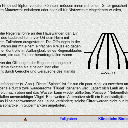
 Hineinschlüpfen verleiten könnten, müssen innen mit einem Gitter gesichert
dem Mauerwerk existieren oder speziell für Nistzwecke eingerichtet wurden,
 die Regenfallrohre an den Hauswänden dar: Ein
 des Laubreichtums vor Ort sein Heim mit
-Fallrohren ausgestattet. Die Öffnungen in der
 waren nur mit einem einfachen Kreuzsieb gegen
iner Kontrolle im Auffangkorb eines Regenablaufes
en, die das Fallrohr heruntergefallen waren.
von der Öffnung in der Regenrinne angelockt
 Ablaufkasten als einziger über eine
icht durch Gerüche und Geräusche des Kanals
bfanggitter (s. Abb.). Diese "Spinne" ist für nur ein paar Mark zu erwerben u
 der sie durch zwei waagerechte "Flügel" gehalten wird. Lagert sich Laub an, s
treibt nach oben und das Wasser kann wieder abfließen. Positiver "Nebeneffek
llen unvorsichtiger Vögel. Eine weitere Alternative stellt ein Kunststoffgitter
as Hineinschwemmen des Laubs verhindert; solche Gitter werden nicht nur i
aisonartikel in Supermärkten angeboten.
Fallgruben
Künstliche Biot