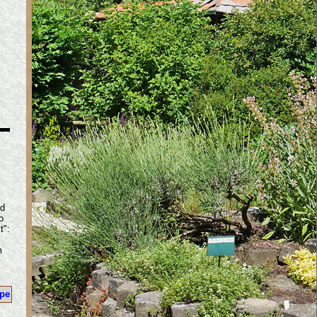
nd
o
t":
m
ope