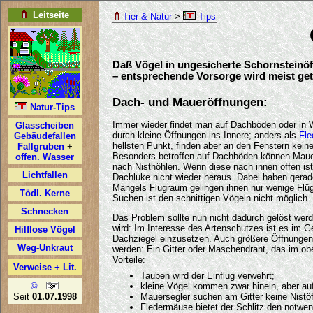
Tier & Natur
>
Tips
Daß Vögel in ungesicherte Schornsteinöf
– entsprechende Vorsorge wird meist ge
Dach- und Maueröffnungen:
Immer wieder findet man auf Dachböden oder in W
durch kleine Öffnungen ins Innere; anders als
Fl
hellsten Punkt, finden aber an den Fenstern kei
Besonders betroffen auf Dachböden können Maue
nach Nisthöhlen. Wenn diese nach innen offen is
Dachluke nicht wieder heraus. Dabei haben gerad
Mangels Flugraum gelingen ihnen nur wenige Flüg
Suchen ist den schnittigen Vögeln nicht möglich.
Das Problem sollte nun nicht dadurch gelöst we
wird: Im Interesse des Artenschutzes ist es im G
Dachziegel einzusetzen. Auch größere Öffnungen 
werden: Ein Gitter oder Maschendraht, das im obe
Vorteile:
Tauben wird der Einflug verwehrt;
kleine Vögel kommen zwar hinein, aber auf
Mauersegler suchen am Gitter keine Nistö
Fledermäuse bietet der Schlitz den notwen