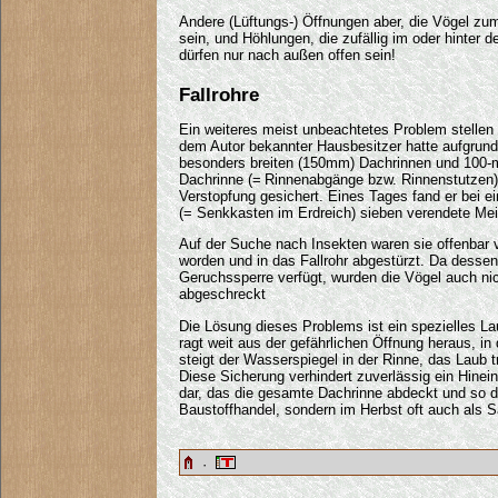
Andere (Lüftungs-) Öffnungen aber, die Vögel zum
sein, und Höhlungen, die zufällig im oder hinter 
dürfen nur nach außen offen sein!
Fallrohre
Ein weiteres meist unbeachtetes Problem stellen
dem Autor bekannter Hausbesitzer hatte aufgrund
besonders breiten (150mm) Dachrinnen und 100-mm
Dachrinne (= Rinnenabgänge bzw. Rinnenstutzen)
Verstopfung gesichert. Eines Tages fand er bei e
(= Senkkasten im Erdreich) sieben verendete Meis
Auf der Suche nach Insekten waren sie offenbar 
worden und in das Fallrohr abgestürzt. Da dessen
Geruchssperre verfügt, wurden die Vögel auch n
abgeschreckt
Die Lösung dieses Problems ist ein spezielles Lau
ragt weit aus der gefährlichen Öffnung heraus, in
steigt der Wasserspiegel in der Rinne, das Laub 
Diese Sicherung verhindert zuverlässig ein Hineinfa
dar, das die gesamte Dachrinne abdeckt und so d
Baustoffhandel, sondern im Herbst oft auch als S
·