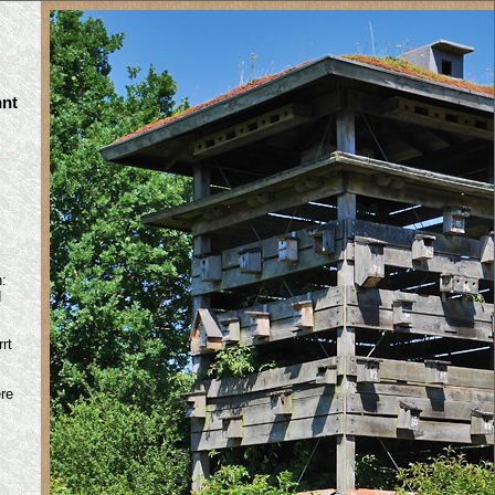
nnt
:
d
rt
ere