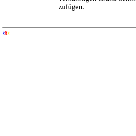
zufügen.
§
§
§