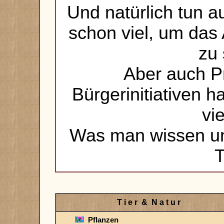
Und natürlich tun 
schon viel, um das
zu 
Aber auch P
Bürgerinitiativen h
vie
Was man wissen und
T i e r & N a t u r
Pflanzen