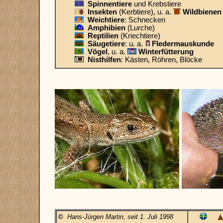
Spinnentiere
und Krebstiere
Insekten
(Kerbtiere), u. a.
Wildbienen
Weichtiere
: Schnecken
Amphibien
(Lurche)
Reptilien
(Kriechtiere)
Säugetiere
: u. a.
Fledermauskunde
Vögel
, u. a.
Winterfütterung
Nisthilfen
: Kästen, Röhren, Blöcke
©
Hans-Jürgen Martin, seit 1. Juli 1998