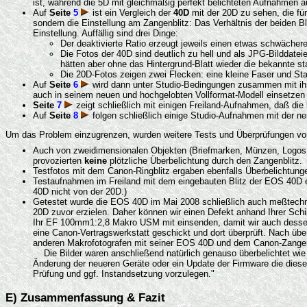
ist, während die 5D mit gleichmäßig perfekt belichteten Aufnahmen a
Auf
Seite
5
ist ein Vergleich der
40D
mit der 20D zu sehen, die fü
sondern die Einstellung am Zangenblitz: Das Verhältnis der beiden Bli
Einstellung. Auffällig sind drei Dinge:
Der deaktivierte Ratio erzeugt jeweils einen etwas schwächere
Die Fotos der 40D sind deutlich zu hell und als JPG-Bilddatei
hätten aber ohne das Hintergrund-Blatt wieder die bekannte st
Die 20D-Fotos zeigen zwei Flecken: eine kleine Faser und Sta
Auf
Seite
6
wird dann unter Studio-Bedingungen zusammen mit ih
auch in seinem neuen und hochgelobten Vollformat-Modell einsetzen u
Seite
7
zeigt schließlich mit einigen Freiland-Aufnahmen, daß die
Auf
Seite
8
folgen schließlich einige Studio-Aufnahmen mit der n
Um das Problem einzugrenzen, wurden weitere Tests und Überprüfungen 
Auch von zweidimensionalen Objekten (Briefmarken, Münzen, Logos in
provozierten
keine
plötzliche Überbelichtung durch den Zangenblitz.
Testfotos mit dem Canon-Ringblitz ergaben ebenfalls Überbelichtung
Testaufnahmen im Freiland mit dem eingebauten Blitz der EOS 40D erga
40D nicht von der 20D.)
Getestet wurde die EOS 40D im Mai 2008 schließlich auch meßtechnis
20D zuvor erzielen. Daher können wir einen Defekt anhand Ihrer Sc
Ihr EF 100mm1:2,8 Makro USM mit einsenden, damit wir auch desse
eine Canon-Vertragswerkstatt geschickt und dort überprüft. Nach übe
anderen Makrofotografen mit seiner EOS 40D und dem Canon-Zangen
Die Bilder waren anschließend natürlich genauso überbelichtet wie 
Änderung der neueren Geräte oder ein Update der Firmware die diese
Prüfung und ggf. Instandsetzung vorzulegen."
E) Zusammenfassung & Fazit