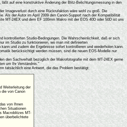
, läßt auf eine konstruktive Änderung der Blitz-Belichtungsmessung in den
 der Imageverlust durch eine Rückrufaktion wäre wohl zu groß. Die
e. Als der Autor im April 2009 den Canon-Support nach der Kompatibilität
winLite MT-24EX und dem EF 100mm Makro mit der EOS 40D oder 50D ist uns
 kontrollierten Studio-Bedingungen. Die Wahrscheinlichkeit, daß er sich
ur im Studio zu funktionieren, wo man mit definierten
n kann und zudem die Ergebnisse sofort kontrollieren und wiederholen kann.
tomatik berücksichtigt werden müssen, sind die neuen EOS-Modelle nur
rden den Sachverhalt bezüglich der Makrofotografie mit dem MT-24EX gerne
ten um Ihr Verständnis."
 tatsächlich eine Antwort, die das Problem bestätigt:
 Weiterleitung der
n die von Canon
 das von Ihnen
chen Situationen
es Macroblitzes MT-
en überbelichtete