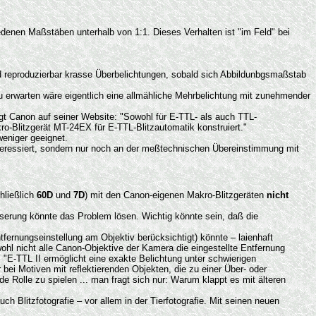
enen Maßstäben unterhalb von 1:1. Dieses Verhalten ist "im Feld" bei
nd reproduzierbar krasse Überbelichtungen, sobald sich Abbildunbgsmaßstab
u erwarten wäre eigentlich eine allmähliche Mehrbelichtung mit zunehmender
agt Canon auf seiner Website: "Sowohl für E-TTL- als auch TTL-
ro-Blitzgerät MT-24EX für E-TTL-Blitzautomatik konstruiert."
weniger geeignet.
interessiert, sondern nur noch an der meßtechnischen Übereinstimmung mit
hließlich
60D
und
7D
) mit den Canon-eigenen Makro-Blitzgeräten
nicht
serung könnte das Problem lösen. Wichtig könnte sein, daß die
tfernungseinstellung am Objektiv berücksichtigt) könnte – laienhaft
l nicht alle Canon-Objektive der Kamera die eingestellte Entfernung
: "E-TTL II ermöglicht eine exakte Belichtung unter schwierigen
ei Motiven mit reflektierenden Objekten, die zu einer Über- oder
de Rolle zu spielen ... man fragt sich nur: Warum klappt es mit älteren
ch Blitzfotografie – vor allem in der Tierfotografie. Mit seinen neuen