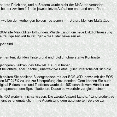
ne tote Pelzbiene, und außerdem wurde nicht der Maßstab verändert,
 bei der zweiten 1:1; die jeweils letzte Aufnahme entstand ohne Ratio-
k wie bei den vorherigen beiden Testserien mit Blüten, kleinere Maßstäbe
r 2009 alle Makroblitz-Hoffnungen: Würde Canon die neue Blitzlichtmessung
raurige Antwort lautet: "ja" – die Bilder beweisen es.
bar sind.
tfernten, dunklen Hintergrund und folglich ohne starke Kontraste
 geringeren Leitzahl des MR-14EX zu tun haben.)
lichtete, aber "flache", unattraktive Fotos. (Hier unterscheidet sich die
h sollten Sie ähnliche Bildergebnisse mit der EOS 40D, sowie mit der EOS
Ihren MT-24EX zu uns zur Überprüfung einzusenden. Gern können Sie auch
inal-Exkursions- und Testfotos wurde die 40D deshalb vom Händler an
entsprechen den Spezifikationen. Dasselbe widerfuhr zeitgleich einem
40D weiterhin nichts wissen. Die zweite Antwort lautete: "Eine produktive
eint es unumgänglich, Ihre Ausrüstung dem autorisierten Service zur