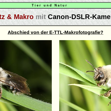
T i e r u n d N a t u r
itz & Makro
mit
Canon-DSLR-Kame
Abschied von der E-TTL-Makrofotografie?