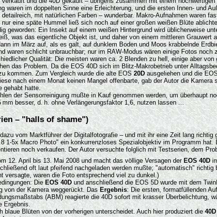
0D verkauft und die 40D gekauft – übrigens zusammen mit einem hochwertige
 waren im doppelten Sinne eine Erleichterung, und die ersten Innen- und Au
detailreich, mit natürlichen Farben – wunderbar. Makro-Aufnahmen waren fast
i, nur eine späte Hummel ließ sich noch auf einer großen weißen Blüte ablicht
geworden: Ein Insekt auf einem weißen Hintergrund wird üblicherweise unter
ß, was das eigentliche Objekt ist, und daher von einem mittleren Grauwert 
m dann im März auf, als es galt, auf dunklem Boden und Moos krabbelnde Erdb
 und waren schlicht unbrauchbar; nur im RAW-Modus wären einige Fotos noch 
edlicher Qualität: Die meisten waren ca. 2 Blenden zu hell, einige aber von 
chen das Problem. Da die EOS 40D sich im Blitz-Makrobetrieb unter Alltagsb
r zu kommen. Zum Vergleich wurde die alte EOS
20D
ausgeliehen und die EO
diese nach einem Monat keinen Mangel offenbarte, gab der Autor die Kamera sc
e gehabt hatte.
ehlen der Sensorreinigung mußte in Kauf genommen werden, um überhaupt n
 mm besser, d. h. ohne Verlängerungsfaktor 1,6, nutzen lassen ...
ien – "halls of shame")
u vom Marktführer der Digitalfotografie – und mit ihr eine Zeit lang richtig
x Macro Photo" ein konkurrenzloses Spezialobjektiv im Programm hat. Die Rea
entieren noch verkaufen. Der Autor versuchte folglich mit Testserien, dem P
 12. April bis 13. Mai 2008 und macht das völlige Versagen der
EOS 40D
im
schließend oft laut pfeifend nachgeladen werden mußte; "automatisch" richtig 
 versagte, waren die Foto entsprechend viel zu dunkel.)
Bedingungen: Die
EOS 40D
und anschließend die EOS 5D wurde mit dem TwinLite
nig von der Kamera weggerückt. Das
Ergebnis
: Die ersten, formatfüllenden A
ildungsmaßstabs (ABM) reagierte die 40D sofort mit krasser Überbelichtung, wä
e Ergebnis.
ch blaue Blüten von der vorherigen unterscheidet. Auch hier produziert die
40D