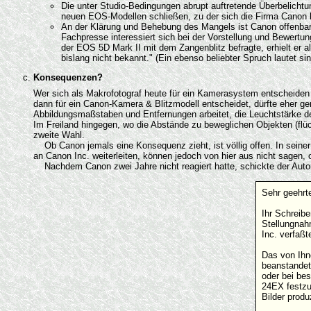
Die unter Studio-Bedingungen abrupt auftretende Überbelichtun
neuen EOS-Modellen schließen, zu der sich die Firma Canon b
An der Klärung und Behebung des Mangels ist Canon offenbar ni
Fachpresse interessiert sich bei der Vorstellung und Bewertun
der EOS 5D Mark II mit dem Zangenblitz befragte, erhielt e
bislang nicht bekannt." (Ein ebenso beliebter Spruch lautet si
Konsequenzen?
Wer sich als Makrofotograf heute für ein Kamerasystem entscheiden m
dann für ein Canon-Kamera & Blitzmodell entscheidet, dürfte eher ge
Abbildungsmaßstaben und Entfernungen arbeitet, die Leuchtstärke de
Im Freiland hingegen, wo die Abstände zu beweglichen Objekten (fl
zweite Wahl.
Ob Canon jemals eine Konsequenz zieht, ist völlig offen. In seiner
an Canon Inc. weiterleiten, können jedoch von hier aus nicht sagen
Nachdem Canon zwei Jahre nicht reagiert hatte, schickte der Autor i
Sehr geehrte
Ihr Schreib
Stellungnah
Inc. verfaß
Das von Ihn
beanstandet
oder bei be
24EX festzu
Bilder produ