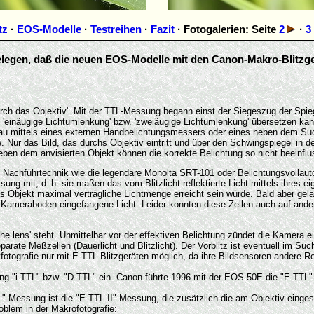
tz
·
EOS-Modelle
·
Testreihen
·
Fazit
· Fotogalerien: Seite
2
·
3
elegen, daß die neuen EOS-Modelle mit den Canon-Makro-Blitzge
'durch das Objektiv'. Mit der TTL-Messung begann einst der Siegeszug der Spie
it 'einäugige Lichtumlenkung' bzw. 'zweiäugige Lichtumlenkung' übersetzen kann
nau mittels eines externen Handbelichtungsmessers oder eines neben dem Suc
. Nur das Bild, das durchs Objektiv eintritt und über den Schwingspiegel in d
en dem anvisierten Objekt können die korrekte Belichtung so nicht beeinflu
Nachführtechnik wie die legendäre Monolta SRT-101 oder Belichtungsvollaut
ng mit, d. h. sie maßen das vom Blitzlicht reflektierte Licht mittels ihres 
 Objekt maximal verträgliche Lichtmenge erreicht sein würde. Bald aber gelan
 Kameraboden eingefangene Licht. Leider konnten diese Zellen auch auf ander
he lens' steht. Unmittelbar vor der effektiven Belichtung zündet die Kamera ei
parate Meßzellen (Dauerlicht und Blitzlicht). Der Vorblitz ist eventuell im S
chtfotografie nur mit E-TTL-Blitzgeräten möglich, da ihre Bildsensoren ande
g "i-TTL" bzw. "D-TTL" ein. Canon führte 1996 mit der EOS 50E die "E-TTL"
essung ist die "E-TTL-II"-Messung, die zusätzlich die am Objektiv eingestel
roblem in der Makrofotografie: