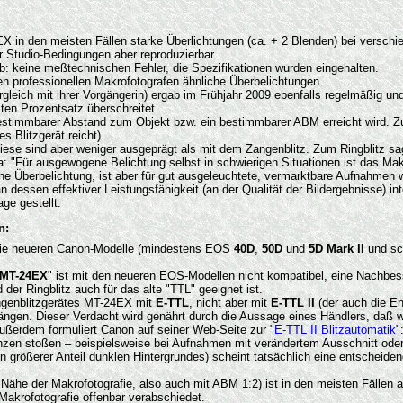
 den meisten Fällen starke Überlichtungen (ca. + 2 Blenden) bei verschied
Studio-Bedingungen aber reproduzierbar.
b: keine meßtechnischen Fehler, die Spezifikationen wurden eingehalten.
n professionellen Makrofotografen ähnliche Überbelichtungen.
leich mit ihrer Vorgängerin) ergab im Frühjahr 2009 ebenfalls regelmäßig u
ten Prozentsatz überschreitet.
 bestimmbarer Abstand zum Objekt bzw. ein bestimmbarer ABM erreicht wird. Z
s Blitzgerät reicht).
diese sind aber weniger ausgeprägt als mit dem Zangenblitz. Zum Ringblitz s
a: "Für ausgewogene Belichtung selbst in schwierigen Situationen ist das Mak
e Überbelichtung, ist aber für gut ausgeleuchtete, vermarktbare Aufnahmen 
 dessen effektiver Leistungsfähigkeit (an der Qualität der Bildergebnisse) 
ge gestellt.
n:
 die neueren Canon-Modelle (mindestens EOS
40D
,
50D
und
5D Mark II
und sc
 MT-24EX
" ist mit den neueren EOS-Modellen nicht kompatibel, eine Nachbes
r Ringblitz auch für das alte "TTL" geeignet ist.
angenblitzgerätes MT-24EX mit
E-TTL
, nicht aber mit
E-TTL II
(der auch die En
gen. Dieser Verdacht wird genährt durch die Aussage eines Händlers, daß woh
Außerdem formuliert Canon auf seiner Web-Seite zur "
E-TTL II Blitzautomatik
"
en stoßen – beispielsweise bei Aufnahmen mit verändertem Ausschnitt oder b
n größerer Anteil dunklen Hintergrundes) scheint tatsächlich eine entscheiden
 Nähe der Makrofotografie, also auch mit ABM 1:2) ist in den meisten Fällen au
akrofotografie offenbar verabschiedet.