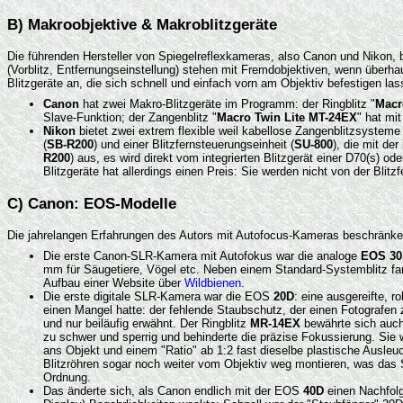
B) Makroobjektive & Makroblitzgeräte
Die führenden Hersteller von Spiegelreflexkameras, also Canon und Nikon, b
(Vorblitz, Entfernungseinstellung) stehen mit Fremdobjektiven, wenn überh
Blitzgeräte an, die sich schnell und einfach vorn am Objektiv befestigen las
Canon
hat zwei Makro-Blitzgeräte im Programm: der Ringblitz "
Macr
Slave-Funktion; der Zangenblitz "
Macro Twin Lite MT-24EX
" hat mi
Nikon
bietet zwei extrem flexible weil kabellose Zangenblitzsysteme
(
SB-R200
) und einer Blitzfernsteuerungseinheit (
SU-800
), die mit de
R200
) aus, es wird direkt vom integrierten Blitzgerät einer D70(s) 
Blitzgeräte hat allerdings einen Preis: Sie werden nicht von der Bli
C) Canon: EOS-Modelle
Die jahrelangen Erfahrungen des Autors mit Autofocus-Kameras beschränke
Die erste Canon-SLR-Kamera mit Autofokus war die analoge
EOS 30
mm für Säugetiere, Vögel etc. Neben einem Standard-Systemblitz fa
Aufbau einer Website über
Wildbienen
.
Die erste digitale SLR-Kamera war die EOS
20D
: eine ausgereifte, 
einen Mangel hatte: der fehlende Staubschutz, der einen Fotografen 
und nur beiläufig erwähnt. Der Ringblitz
MR-14EX
bewährte sich auch
zu schwer und sperrig und behinderte die präzise Fokussierung. Sie
ans Objekt und einem "Ratio" ab 1:2 fast dieselbe plastische Ausleuch
Blitzröhren sogar noch weiter vom Objektiv weg montieren, was das 
Ordnung.
Das änderte sich, als Canon endlich mit der EOS
40D
einen Nachfolg