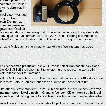
n Zoomobjektiv (EF-S
ßenfotos im Herbst
 keine darunter: Im
en.
belichtet, weil auch
ausgeht. Das
ienen-Drohnen zu
zu retten gewesen.
gewohnter Qualität.
edingungen als
un
zuverlässig und
un
berechenbar erwies, fotografierte der
S
5D
, quasi die Vollformatversion der 20D. Da die Lösung des Problems
hließlich an den Händler zurück. Dasselbe tat zeitgleich ein anderer
och gute Makroaufnahmen machen zu können. Wenigstens hat diese
 gute Aufnahmen produziert, der will zunächst nicht wahrhaben, daß diese
lität ließ sich aber nicht ignorieren, grottenschlechte weil völlig
roblem auf die Spur zu kommen.
 Blitz-Makrobetrieb deutlich: Die meisten Bilder waren ca. 2 Blendenstufen
belichtete Foto ließen sich nur erzielen, wenn der Zangenblitz um 2
 auf ein Stativ montiert. Gelbe Blüten wurden in einer kleinen Vase vor
ufnahmen waren jeweils noch in Ordnung (bei der 40D ein wenig zu hell, bei
hrend die Belichtung der 5D stabil blieb: alle Aufnahmen zeigten dasselbe
eine krasse Überlichtung, sobald das Objekt nicht mehr ganz formatfüllend