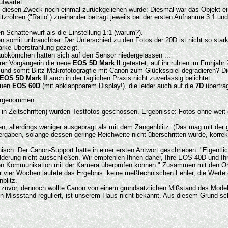
ufwartet.
r diesen Zweck noch einmal zurückgeliehen wurde: Diesmal war das Objekt ei
tzröhren ("Ratio") zueinander beträgt jeweils bei der ersten Aufnahme 3:1 und
n Schattenwurf als die Einstellung 1:1 (warum?).
en somit unbrauchbar. Der Unterschied zu den Fotos der 20D ist nicht so star
arke Überstrahlung gezeigt.
ubkörnchen hatten sich auf den Sensor niedergelassen ...
rer Vorgängerin die neue
EOS 5D Mark II
getestet, auf ihr ruhten im Frühjah
nd somit Blitz-Makrofotogragfie mit Canon zum Glücksspiel degradieren? Die t
EOS 5D Mark II
auch in der täglichen Praxis nicht zuverlässig belichtet.
euen
EOS 60D
(mit abklappbarem Display!), die leider auch auf die
7D
übertrag
vorgenommen:
 Zeitschriften) wurden Testfotos geschossen. Ergebnisse: Fotos ohne weit en
en, allerdings weniger ausgeprägt als mit dem Zangenblitz. (Das mag mit der
ben, solange dessen geringe Reichweite nicht überschritten wurde, korrekt be
ch: Der Canon-Support hatte in einer ersten Antwort geschrieben: "Eigentlic
hilderung nicht ausschließen. Wir empfehlen Ihnen daher, Ihre EOS 40D und 
n Kommunikation mit der Kamera überprüfen können." Zusammen mit den Orig
r vier Wochen lautete das Ergebnis: keine meßtechnischen Fehler, die Werte 
blitz.
zuvor, dennoch wollte Canon von einem grundsätzlichen Mißstand des Modells 
n Missstand reguliert, ist unserem Haus nicht bekannt. Aus diesem Grund sch