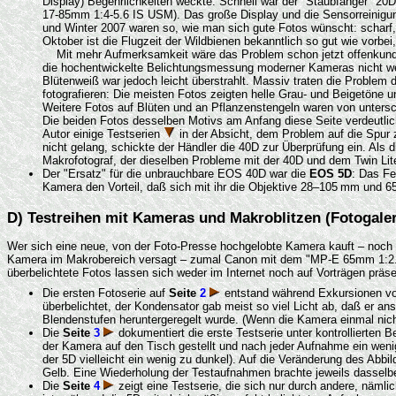
Display) Begehrlichkeiten weckte: Schnell war der "Staubfänger" 2
17-85mm 1:4-5.6 IS USM). Das große Display und die Sensorreinigung
und Winter 2007 waren so, wie man sich gute Fotos wünscht: scharf, 
Oktober ist die Flugzeit der Wildbienen bekanntlich so gut wie vorbe
Mit mehr Aufmerksamkeit wäre das Problem schon jetzt offenkundig 
die hochentwickelte Belichtungsmessung moderner Kameras nicht wei
Blütenweiß war jedoch leicht überstrahlt. Massiv traten die Proble
fotografieren: Die meisten Fotos zeigten helle Grau- und Beigetöne
Weitere Fotos auf Blüten und an Pflanzenstengeln waren von unterschi
Die beiden Fotos desselben Motivs am Anfang diese Seite verdeutli
Autor einige Testserien
in der Absicht, dem Problem auf die Spu
nicht gelang, schickte der Händler die 40D zur Überprüfung ein. Als 
Makrofotograf, der dieselben Probleme mit der 40D und dem Twin Lit
Der "Ersatz" für die unbrauchbare EOS 40D war die
EOS 5D
: Das F
Kamera den Vorteil, daß sich mit ihr die Objektive 28–105 mm und 65
D) Testreihen mit Kameras und Makroblitzen (Fotogaler
Wer sich eine neue, von der Foto-Presse hochgelobte Kamera kauft – noch daz
Kamera im Makrobereich versagt – zumal Canon mit dem "MP-E 65mm 1:2.8 1-5
überbelichtete Fotos lassen sich weder im Internet noch auf Vorträgen präs
Die ersten Fotoserie auf
Seite
2
entstand während Exkursionen vom
überbelichtet, der Kondensator gab meist so viel Licht ab, daß er an
Blendenstufen heruntergeregelt wurde. (Wenn die Kamera einmal nicht
Die
Seite
3
dokumentiert die erste Testserie unter kontrollierten 
der Kamera auf den Tisch gestellt und nach jeder Aufnahme ein we
der 5D vielleicht ein wenig zu dunkel). Auf die Veränderung des Abb
Gelb. Eine Wiederholung der Testaufnahmen brachte jeweils dasselb
Die
Seite
4
zeigt eine Testserie, die sich nur durch andere, nämli