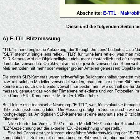
Abschnitte:
E-TTL
·
Makrobli
Diese und die folgenden Seiten b
A) E-TTL-Blitzmessung
"
TTL
" ist eine englische Abkürzung, die 'through the Lens' bedeutet, also 
"
SLR
" steht für 'single lens reflex', "
TLR
" für 'twine lens reflex', was man m
SLR-Kamera wird die Objekthelligkeit nicht mehr umständlich und oft unge
durch das verwendete Objektiv, also mit der jeweils verwendeten Brennweite
Meßmethoden mit mehr oder weniger großen Anteilen gemessen; Objekte neb
Die ersten SLR-Kameras waren schwerfällige Belichtungshalbautomaten mit 
bzw. mit solchen Modellen verwendet wurden, brachten ihre eigene Blitzmessu
konnte man durch die Blendenvorwahl nur bestimmen, wie schnell die für das
messen, genauer: das von der Filmebene reflektierte und von Fotozellen im
alle Canon-SRL-Kameras seit Mitte der 1980er Jahre.
Bald folgte eine technische Neuerung: "E-TTL", was für 'evaluative through t
Blitzleistungssteuerung bildet. Die Messung erfolgt im Sucher durch zwei se
hochgeklappt ist. An digitalen SLR-Kameras ist eine automatisierte Blitzli
Filmmaterial.
Nikon führte den Vorblitz 1992 mit dem Modell "F90" unter der Bezeichnun
"EZ"-Bezeichnung auf die aktuelle "EX"-Bezeichnung umgestellt.)
Eine bei Canon erst vor kurzem eingeführte Weiterentwicklung der "E-TTL"-M
kompatibel ist. Seither gibt es noch bessere Blitzresultate, aber auch ein P