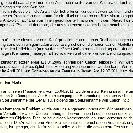
g, sobald das Objekt nur einen Zentimeter weiter von der Kamera entfernt ist
islang nicht geäußert hat.
cht interessiert – die Anzahl der betroffenen Kunden ist wohl zu klein, und
g neuer Produkte zudem kaum für die Nischenfunktion der Blitz-Makrofotografi
r als Antwort u. a.: "Das von Ihnen geschilderte Phänomen mit dem Macro T
nngemäß: "Sie sind der erste, der uns von einem solchen Fehler berichtet.")
uß, sollte dieses vor dem Kauf gründlich testen – unter Realbedingungen und
ring sein, denn einigermaßen zuverlässig scheinen die neuen Canon-Modelle n
r beiden Reflektoren (und weiterer
Slave
-Geräte) manuell und separat steuer
üchtigen Kleintieren) natürgemäß schwanken und daher von der Belichtungsau
 zunächst letzten eMail (21.04.2009) schrieb der "Canon Helpdesk": "Wir we
, ob und wann diesbezüglich eine Änderung vorgenommen werden kann. Wir bit
m April 2011 ein Schreiben an die Zentrale in Japan. Am 12.07.2011 kam dann
r Herr Martin,
en an unseren Präsidenten, vom 15.04.2011, wurde uns zur Kenntnisnahme und
me an Sie übergeben. Zur Beschleunigung der Bearbeitung schicken wir Ihne
te Stellungnahme per E-Mail zu. Folgend die Stellungnahme von Canon Inc.:
en bemängelte Problem wurde von uns eingehend untersucht. Wir bestätigen
e Verhalten bzw. die Überbelichtung in den von Ihnen beschriebenen spezifis
stimmten Objekten. Dies ist bei einigen Kameramodellen unter Verwendung d
stellen. Die Anzahl älterer Produkte, die unter entsprechenden Voraussetzung
ziert, ist geringer, als die Anzahl aktueller Modelle, die davon betroffen sind.