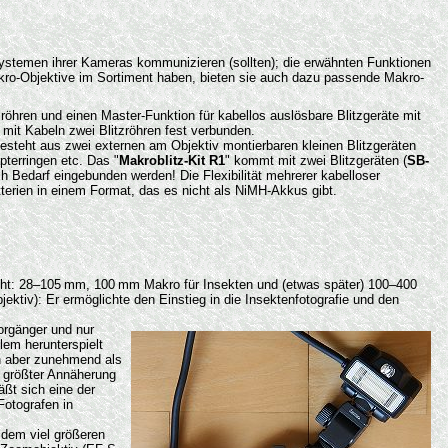
ssystemen ihrer Kameras kommunizieren (sollten); die erwähnten Funktionen
akro-Objektive im Sortiment haben, bieten sie auch dazu passende Makro-
zröhren und einen Master-Funktion für kabellos auslösbare Blitzgeräte mit
 mit Kabeln zwei Blitzröhren fest verbunden.
besteht aus zwei externen am Objektiv montierbaren kleinen Blitzgeräten
pterringen etc. Das "
Makroblitz-Kit R1
" kommt mit zwei Blitzgeräten (
SB-
ch Bedarf eingebunden werden! Die Flexibilität mehrerer kabelloser
atterien in einem Format, das es nicht als NiMH-Akkus gibt.
aucht: 28–105 mm, 100 mm Makro für Insekten und (etwas später) 100–400
tiv): Er ermöglichte den Einstieg in die Insektenfotografie und den
Vorgänger und nur
lem herunterspielt
h aber zunehmend als
ei größter Annäherung
äßt sich eine der
Fotografen in
 dem viel größeren