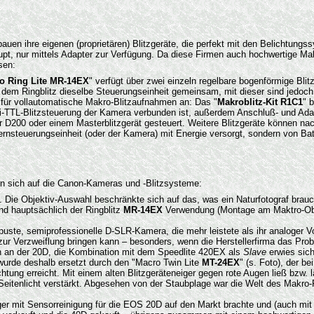
auen ihre eigenen (proprietären) Blitzgeräte, die perfekt mit den Belichtung
aupt, nur mittels Adapter zur Verfügung. Da diese Firmen auch hochwertige M
sen:
o Ring Lite MR-14EX
" verfügt über zwei einzeln regelbare bogenförmige Blit
t dem Ringblitz dieselbe Steuerungseinheit gemeinsam, mit dieser sind jedoch
 für vollautomatische Makro-Blitzaufnahmen an: Das "
Makroblitz-Kit R1C1
" 
r i-TTL-Blitzsteuerung der Kamera verbunden ist, außerdem Anschluß- und Ada
oder D200 oder einem Masterblitzgerät gesteuert. Weitere Blitzgeräte können na
tzfernsteuerungseinheit (oder der Kamera) mit Energie versorgt, sondern von B
n sich auf die Canon-Kameras und -Blitzsysteme:
. Die Objektiv-Auswahl beschränkte sich auf das, was ein Naturfotograf br
nd hauptsächlich der Ringblitz
MR-14EX
Verwendung (Montage am Maktro-Objek
robuste, semiprofessionelle D-SLR-Kamera, die mehr leistete als ihr analoger 
zur Verzweiflung bringen kann – besonders, wenn die Herstellerfirma das Prob
 an der 20D, die Kombination mit dem Speedlite 420EX als
Slave
erwies sic
 wurde deshalb ersetzt durch den "Macro Twin Lite
MT-24EX
" (s. Foto), der b
tung erreicht. Mit einem alten Blitzgeräteneiger gegen rote Augen ließ bzw. l
Seitenlicht verstärkt. Abgesehen von der Staubplage war die Welt des Makro-
er mit Sensorreinigung für die EOS 20D auf den Markt brachte und (auch mit