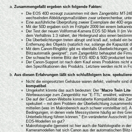
Zusammengefaßt ergeben sich folgende Fakten:
Die EOS 40D erzeugt zusammen mit dem Zangenblitz MT-24EX in
wechselnden Abbildungsmaßstäben zwar unberechenbar, unter 
Eine ausführliche Überprüfung zweier Exemplare der 40D erga
Mit der 50D ergaben sich im Frühjahr 2009 bei einem bekannte
Der Test der neuen Vollformat-Kamera EOS 5D Mark II (im Verg
dem Verhältnis 1:3 nähert, der Hintergrund also einen bestimm
Die Überbelichtungen treten abrupt und kraß auf, sobald ein
Entfernung des Objekts (natürlich nur, solange die Kapazität de
Mit dem Canon-Ringblitz gibt es ebenfalls Überbelichtungen, 
Blitzautomatik geeignet"; zum Zangenblitz behauptet die Firm
Der schwache interne Blitz der EOS 40D & 50D produziert kein
Der Canon-Support ist nach dem Kauf eines Produktes nicht an
den Spezifikationen des Produkts. Letztere werden nicht in Fra
Aus diesen Erfahrungen läßt sich schlußfolgern bzw. spekuliere
Nicht die eingesetzten Gehäuse waren defekt, vielmehr sind
kompatibel
.
Umgekehrt könnte das auch bedeuten: Der "
Macro Twin Lite
Werbeaussage zum Zangenblitz nur "E-TTL" erwähnt, während de
Die auf der Canon-Website konstatierte Kompatibilität des Z
spekuliert – mit dem Problem der Überbelichtung zusammenhän
mitteilen (was im Makrobereich auch schwer vorstellbar ist). 
Bedingungen, in denen viele Messsysteme häufig an ihre Grenz
Unterbelichtung führen können." Ein veränderter Ausschnitt (ei
EOS-Modellen so gut?
Makrofotografie (gemeint ist hier auch die Nahfotografie in der
Kameramodellen hat sich Canon aus der automatischen Blitz-M