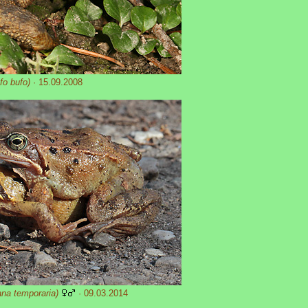
fo bufo)
· 15.09.2008
na temporaria)
· 09.03.2014