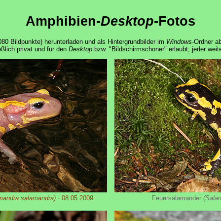
Amphibien-
Desktop
-Fotos
80 Bildpunkte) herunterladen und als Hintergrundbilder im
Windows
-Ordner ab
ßlich privat und für den
Desktop
bzw. "Bildschirmschoner" erlaubt; jeder wei
mandra salamandra)
· 08.05.2009
Feuersalamander
(Sala