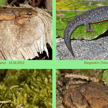
aris)
· 14.04.2013
Bergmolch
(Tritu