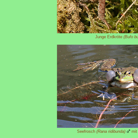
Junge Erdkröte
(Bufo bu
Seefrosch
(Rana ridibunda)
mit 