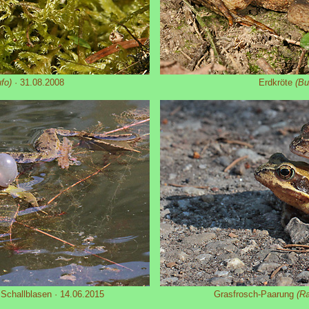
fo)
· 31.08.2008
Erdkröte
(Bu
Schallblasen · 14.06.2015
Grasfrosch-Paarung
(Ra