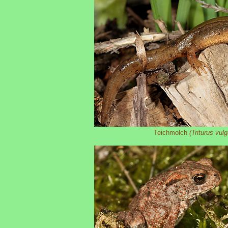
Teichmolch
(Triturus vulg