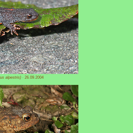
rus alpestris)
· 26.09.2004