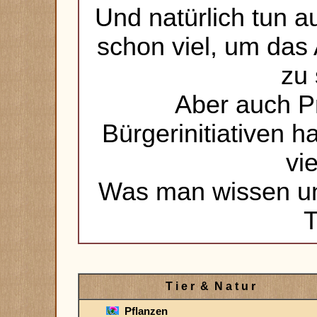
Und natürlich tun 
schon viel, um das
zu 
Aber auch P
Bürgerinitiativen h
vie
Was man wissen und
T i e r & N a t u r
Pflanzen