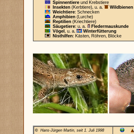
Spinnentiere
und Krebstiere
Insekten
(Kerbtiere), u. a.
Wildbienen
Weichtiere
: Schnecken
Amphibien
(Lurche)
Reptilien
(Kriechtiere)
Säugetiere
: u. a.
Fledermauskunde
Vögel
, u. a.
Winterfütterung
Nisthilfen
: Kästen, Röhren, Blöcke
©
Hans-Jürgen Martin, seit 1. Juli 1998