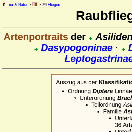
Tier & Natur
>
>
Fliegen
Raubflie
Artenportraits
der
Asilide
Dasypogoninae
·
Leptogastrina
Auszug aus der
Klassifikati
Ordnung
Diptera
Linnaeu
Unterordnung
Brac
Teilordnung
Asi
Familie
As
Unterf
36 Ar
Unterf