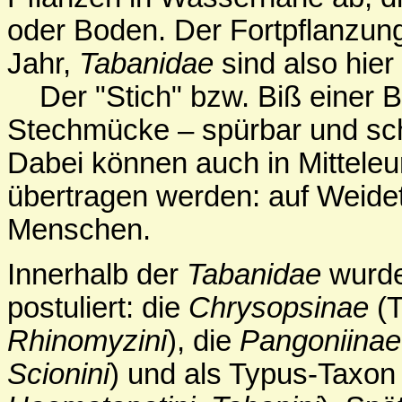
oder Boden. Der Fortpflanzung
Jahr,
Tabanidae
sind also hier
Der "Stich" bzw. Biß einer Br
Stechmücke – spürbar und sch
Dabei können auch in Mitteleu
übertragen werden: auf Weidet
Menschen.
Innerhalb der
Tabanidae
wurde
postuliert: die
Chrysopsinae
(T
Rhinomyzini
), die
Pangoniinae
Scionini
) und als Typus-Taxon