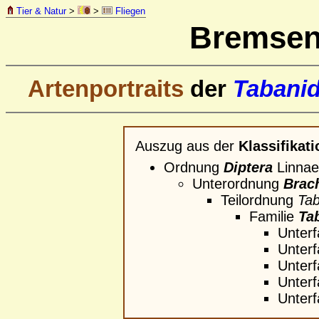
Tier & Natur
>
>
Fliegen
Bremse
Artenportraits
der
Tabani
Auszug aus der
Klassifikati
Ordnung
Diptera
Linnaeu
Unterordnung
Brac
Teilordnung
Ta
Familie
Ta
Unterf
Unterf
Unterf
Unterf
Unterf