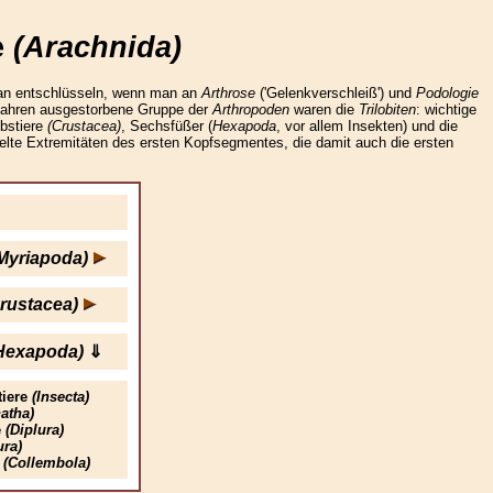
e
(Arachnida)
an entschlüsseln, wenn man an
Arthrose
('Gelenkverschleiß') und
Podologie
n Jahren ausgestorbene Gruppe der
Arthropoden
waren die
Trilobiten
: wichtige
ebstiere
(Crustacea)
, Sechsfüßer (
Hexapoda
, vor allem Insekten) und die
lte Extremitäten des ersten Kopfsegmentes, die damit auch die ersten
Myriapoda)
rustacea)
Hexapoda)
⇓
tiere
(Insecta)
atha)
e
(Diplura)
ura)
e
(Collembola)