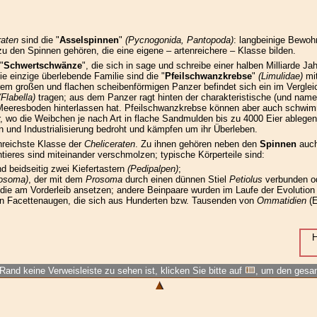
raten
sind die "
Asselspinnen
"
(Pycnogonida, Pantopoda)
: langbeinige Bewoh
zu den Spinnen gehören, die eine eigene – artenreichere – Klasse bilden.
"
Schwertschwänze
", die sich in sage und schreibe einer halben Milliarde Ja
e einzige überlebende Familie sind die "
Pfeilschwanzkrebse
"
(Limulidae)
mit
hrem großen und flachen scheibenförmigen Panzer befindet sich ein im Vergleich
(Flabella)
tragen; aus dem Panzer ragt hinten der charakteristische (und nam
dem Meeresboden hinterlassen hat. Pfeilschwanzkrebse können aber auch schw
er, wo die Weibchen je nach Art in flache Sandmulden bis zu 4000 Eier ableg
n und Industrialisierung bedroht und kämpfen um ihr Überleben.
nreichste Klasse der
Cheliceraten
. Zu ihnen gehören neben den
Spinnen
auch
ieres sind miteinander verschmolzen; typische Körperteile sind:
d beidseitig zwei Kiefertastern
(Pedipalpen)
;
hosoma)
, der mit dem
Prosoma
durch einen dünnen Stiel
Petiolus
verbunden od
), die am Vorderleib ansetzen; andere Beinpaare wurden im Laufe der Evolutio
hen Facettenaugen, die sich aus Hunderten bzw. Tausenden von
Ommatidien
(E
H
Rand keine Verweisleiste zu sehen ist, klicken Sie bitte auf
, um den ges