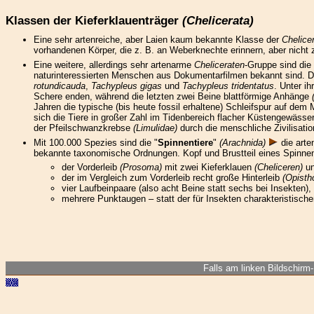
Klassen der Kieferklauenträger
(Chelicerata)
Eine sehr artenreiche, aber Laien kaum bekannte Klasse der
Chelice
vorhandenen Körper, die z. B. an Weberknechte erinnern, aber nicht 
Eine weitere, allerdings sehr artenarme
Cheliceraten
-Gruppe sind die 
naturinteressierten Menschen aus Dokumentarfilmen bekannt sind. Di
rotundicauda
,
Tachypleus gigas
und
Tachypleus tridentatus
. Unter i
Schere enden, während die letzten zwei Beine blattförmige Anhänge
Jahren die typische (bis heute fossil erhaltene) Schleifspur auf 
sich die Tiere in großer Zahl im Tidenbereich flacher Küstengewäss
der Pfeilschwanzkrebse
(Limulidae)
durch die menschliche Zivilisatio
Mit 100.000 Spezies sind die "
Spinnentiere
"
(Arachnida)
die arte
bekannte taxonomische Ordnungen. Kopf und Brustteil eines Spinnent
der Vorderleib
(Prosoma)
mit zwei Kieferklauen
(Cheliceren)
un
der im Vergleich zum Vorderleib recht große Hinterleib
(Opist
vier Laufbeinpaare (also acht Beine statt sechs bei Insekten
mehrere Punktaugen – statt der für Insekten charakteristisc
Falls am linken Bildschirm-