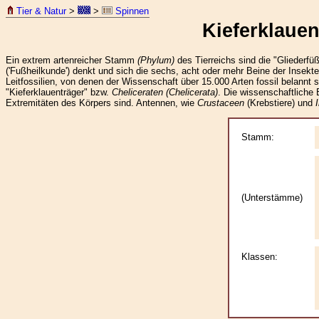
Tier & Natur
>
>
Spinnen
Kieferklaue
Ein extrem artenreicher Stamm
(Phylum)
des Tierreichs sind die "Gliederfü
('Fußheilkunde') denkt und sich die sechs, acht oder mehr Beine der Insek
Leitfossilien, von denen der Wissenschaft über 15.000 Arten fossil belannt
"Kieferklauenträger" bzw.
Cheliceraten
(Chelicerata)
. Die wissenschaftliche
Extremitäten des Körpers sind. Antennen, wie
Crustaceen
(Krebstiere) und
Stamm:
(Unterstämme)
Klassen: