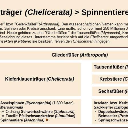
nträger
(Chelicerata)
> Spinnentier
ßer" bzw. "Gelenkfüßer"
(Arthropoda)
. Den wissenschaftlichen Namen kann m
ten, Spinnen oder Krebse anschaut. Eine uralte, schon vor rund 250 Millione
 sind. Heute gehören zu den "Gliederfüßern" die Tausendfüßer
(Myriapoda)
, Kr
 Bezeichnung dieses Unterstamms bezieht sich auf die
Cheliceren
: umgewande
Insekten
(Kerbtiere)
sie besitzen, fehlen den
Cheliceraten
hingegen.
Gliederfüßer
(Arthropoda)
Tausendfüßer
(
Kieferklauenträger
(Chelicerata)
Krebstiere
(C
Sechsfüßer
(
Asselspinnen
(Pycnogonida)
(1.300 Arten)
Insekten bzw. Kerb
Merostomata
Sackkiefler
(Entogn
∗ Ordnung
Schwertschwänze
(Xiphosura)
· Doppelschwänz
∗ Familie
Pfeilschwanzkrebse
(Limulidae)
· Beintastler (
Prot
Spinnentiere
(Arachnida)
· Springschwänz