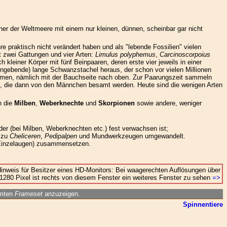
ner der Weltmeere mit einem nur kleinen, dünnen, scheinbar gar nicht
hre praktisch nicht verändert haben und als "lebende Fossilien" vielen
 zwei Gattungen und vier Arten:
Limulus polyphemus
,
Carcinoscorpoius
 kleiner Körper mit fünf Beinpaaren, deren erste vier jeweils in einer
engebende) lange Schwanzstachel heraus, der schon vor vielen Millionen
immen, nämlich mit der Bauchseite nach oben. Zur Paarungszeit sammeln
en, die dann von den Männchen besamt werden. Heute sind die wenigen Arten
 die
Milben
,
Weberknechte
und
Skorpionen
sowie andere, weniger
er (bei Milben, Weberknechten etc.) fest verwachsen ist;
n zu
Cheliceren
,
Pedipalpen
und Mundwerkzeugen umgewandelt.
inzelaugen) zusammensetzen.
inweis für Besitzer eines HD-Monitors: Bei waagerechten Auflösungen über
1280 Pixel ist rechts von diesem Fenster ein weiteres Fenster zu sehen
=>
amten
Frameset
anzuzeigen.
Spinnentiere