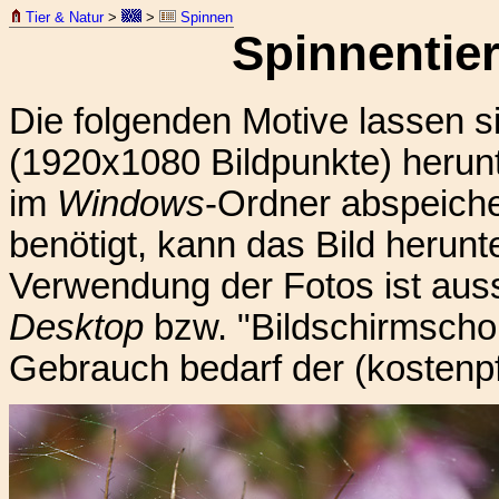
Tier & Natur
>
>
Spinnen
Spinnentier
Die folgenden Motive lassen s
(1920x1080 Bildpunkte) herunt
im
Windows
-Ordner abspeiche
benötigt, kann das Bild herun
Verwendung der Fotos ist aussc
Desktop
bzw. "Bildschirmschon
Gebrauch bedarf der (kostenp