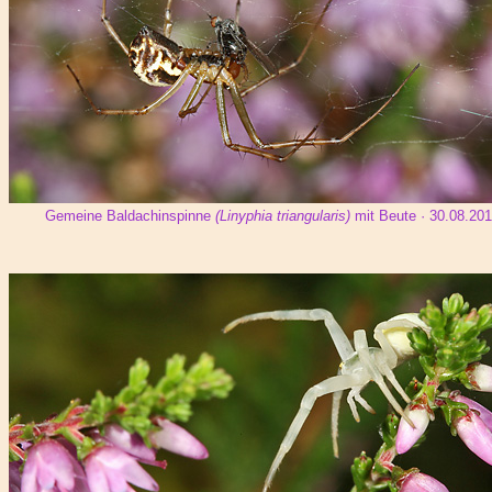
Gemeine Baldachinspinne
(Linyphia triangularis)
mit Beute · 30.08.20