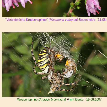
"Veränderliche Krabbenspinne"
(Misumena vatia)
auf Besenheide · 31.08
Wespenspinne
(Argiope bruennichi)
mit Beute · 19.08.2007