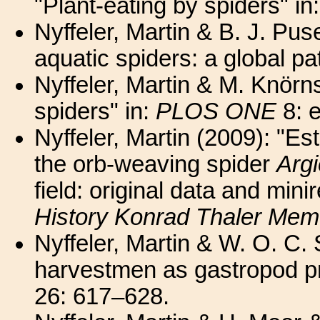
"Plant-eating by spiders" in
Nyffeler, Martin & B. J. Pus
aquatic spiders: a global pa
Nyffeler, Martin & M. Knörn
spiders" in:
PLOS ONE
8: 
Nyffeler, Martin (2009): "Est
the orb-weaving spider
Argi
field: original data and mini
History Konrad Thaler Mem
Nyffeler, Martin & W. O. C
harvestmen as gastropod pr
26: 617–628.