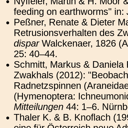
Nyffeler, Martin & H. Moor &
feeding on earthworms" in:
Peßner, Renate & Dieter Ma
Retrusionsverhalten des Zw
dispar
Walckenaer, 1826 (Ar
25: 40–44.
Schmitt, Markus & Daniela 
Zwakhals (2012): "Beobach
Radnetzspinnen (Araneida
(Hymenoptera: Ichneumonid
Mitteilungen
44: 1–6. Nürnbe
Thaler K. & B. Knoflach (19
eine für Österreich neue Adv