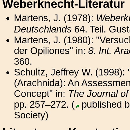
Weberknecht-Literatur
Martens, J. (1978):
Weberk
Deutschlands
64. Teil. Gus
Martens, J. (1980): "Versu
der Opiliones" in:
8. Int. Ar
360.
Schultz, Jeffrey W. (1998):
(Arachnida): An Assessment
Concept" in:
The Journal o
pp. 257–272. (
published b
Society)