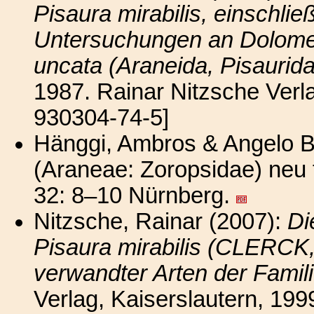
Pisaura mirabilis, einschlie
Untersuchungen an
Dolome
uncata
(Araneida, Pisaurid
1987. Rainar Nitzsche Verla
930304-74-5]
Hänggi, Ambros & Angelo Bo
(Araneae: Zoropsidae) neu 
32: 8–10 Nürnberg.
Nitzsche, Rainar (2007):
Di
Pisaura mirabilis (CLERCK
verwandter Arten der Famil
Verlag, Kaiserslautern, 19