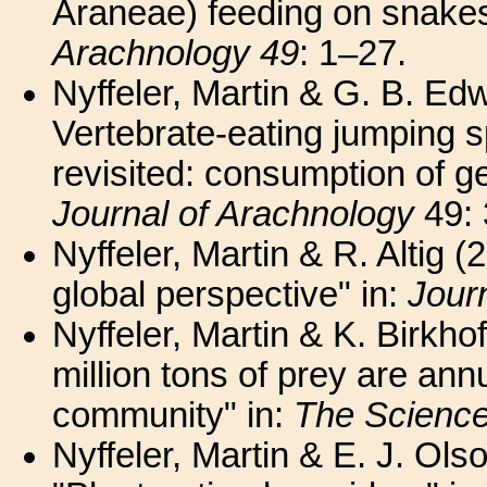
Araneae) feeding on snakes
Arachnology 49
: 1–27.
Nyffeler, Martin & G. B. Ed
Vertebrate-eating jumping s
revisited: consumption of ge
Journal of Arachnology
49: 
Nyffeler, Martin & R. Altig (
global perspective" in:
Jour
Nyffeler, Martin & K. Birkh
million tons of prey are annu
community" in:
The Science
Nyffeler, Martin & E. J. O