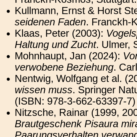
Kullmann, Ernst & Horst St
seidenen Faden
. Franckh-K
Klaas, Peter (2003):
Vogels
Haltung und Zucht
. Ulmer, S
Mohnhaupt, Jan (2024):
Vo
verwobene Beziehung
. Car
Nentwig, Wolfgang et al. (2
wissen muss
. Springer Na
(ISBN: 978-3-662-63397-7)
Nitzsche, Rainar (1999, 20
Brautgeschenk Pisaura mira
Paarungsverhalten verwandt