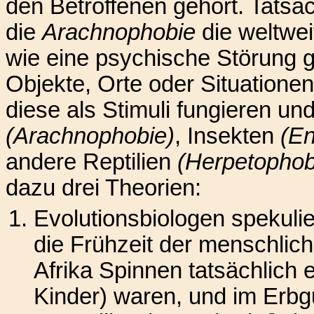
den Betroffenen gehört. Tatsäch
die
Arachnophobie
die weltwei
wie eine psychische Störung g
Objekte, Orte oder Situationen
diese als Stimuli fungieren un
(Arachnophobie)
, Insekten
(E
andere Reptilien
(Herpetophob
dazu drei Theorien:
Evolutionsbiologen spekuli
die Frühzeit der menschlic
Afrika Spinnen tatsächlich 
Kinder) waren, und im Erbgu