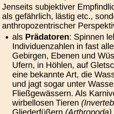
Jenseits subjektiver Empfindli
als gefährlich, lästig etc., so
anthropozentrischer Perspektiv
als
Prädatoren
: Spinnen l
Individuenzahlen in fast al
Gebirgen, Ebenen und Wüst
Ufern, in Höhlen, auf Glets
eine bekannte Art, die Wa
und jagt sogar unter Wass
Fließgewässern. Als Karnivo
wirbellosen Tieren
(Inverteb
Gliederfüßern
(Arthropoda)