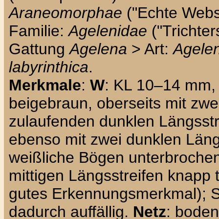
Araneomorphae
("Echte Webs
Familie:
Agelenidae
("Trichter
Gattung
Agelena
> Art:
Agele
labyrinthica
.
Merkmale
:
W
: KL 10–14 mm
beigebraun, oberseits mit zwei
zulaufenden dunklen Längsstr
ebenso mit zwei dunklen Läng
weißliche Bögen unterbrochen 
mittigen Längsstreifen knapp t
gutes Erkennungsmerkmal); 
dadurch auffällig.
Netz
: boden