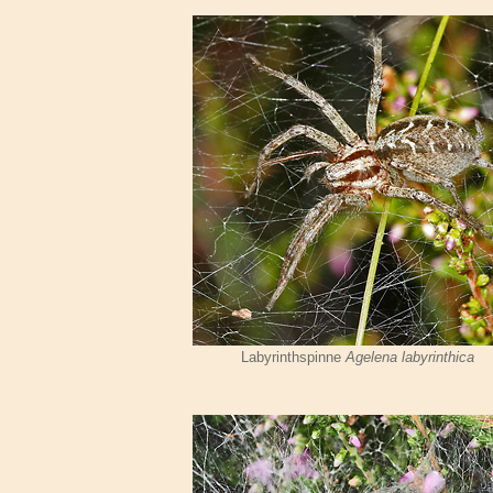
Labyrinthspinne
Agelena labyrinthica