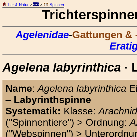
Tier & Natur
>
>
Spinnen
Trichterspinne
Agelenidae
-
Gattungen & 
Erati
Agelena labyrinthica
· 
Name
:
Agelena labyrinthica
Ei
–
Labyrinthspinne
Systematik:
Klasse:
Arachni
("Spinnentiere") > Ordnung:
A
("Webspinnen") > Unterordnu