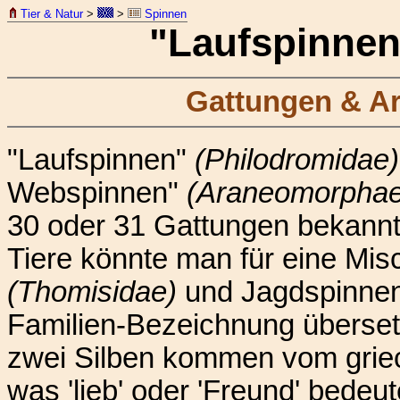
Tier & Natur
>
>
Spinnen
"Laufspinnen
Gattungen & Ar
"Laufspinnen"
(Philodromidae)
Webspinnen"
(Araneomorphae
30 oder 31 Gattungen bekannt,
Tiere könnte man für eine Mi
(Thomisidae)
und Jagdspinne
Familien-Bezeichnung übersetz
zwei Silben kommen vom gri
was 'lieb' oder 'Freund' bedeu