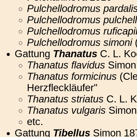
Pulchellodromus pardali
Pulchellodromus pulchel
Pulchellodromus ruficapi
Pulchellodromus simoni
(
Gattung
Thanatus
C. L. Ko
Thanatus flavidus
Simon
Thanatus formicinus
(Cle
Herzfleckläufer"
Thanatus striatus
C. L. 
Thanatus vulgaris
Simon
etc.
Gattung
Tibellus
Simon 18