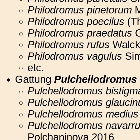
Philodromus pinetorum
M
Philodromus poecilus
(Th
Philodromus praedatus
O
Philodromus rufus
Walck
Philodromus vagulus
Sim
etc.
Gattung
Pulchellodromus
Pulchellodromus bistigm
Pulchellodromus glaucin
Pulchellodromus medius
Pulchellodromus navarr
Polchaninova 2016