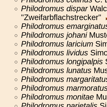
Philodromus dispar
Walc
"Zweifarbflachstrecker"
Philodromus emarginatu
Philodromus johani
Must
Philodromus laricium
Sim
Philodromus lividus
Simo
Philodromus longipalpis
Philodromus lunatus
Must
Philodromus margaritatu
Philodromus marmoratu
Philodromus monitae
Mus
Philodromus parietalis
Si