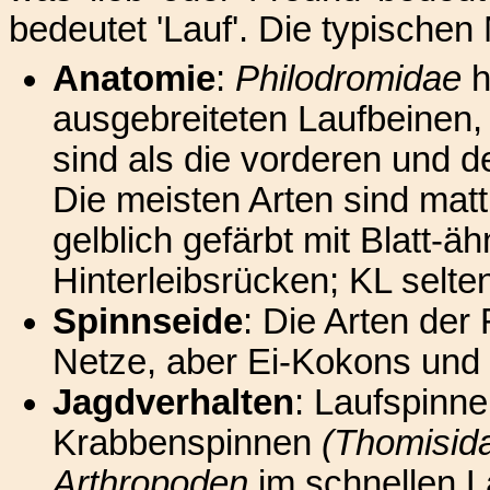
bedeutet 'Lauf'. Die typischen
Anatomie
:
Philodromidae
h
ausgebreiteten Laufbeinen,
sind als die vorderen und d
Die meisten Arten sind matt
gelblich gefärbt mit Blatt-
Hinterleibsrücken; KL selte
Spinnseide
: Die Arten der
Netze, aber Ei-Kokons und 
Jagdverhalten
: Laufspinne
Krabbenspinnen
(Thomisid
Arthropoden
im schnellen L