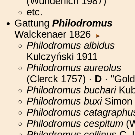
(Wunderlich 1987)
etc.
Gattung
Philodromus
Walckenaer 1826
Philodromus albidus
Kulczyński 1911
Philodromus aureolus
(Clerck 1757) ·
D
· "Gold
Philodromus buchari
Kub
Philodromus buxi
Simon 
Philodromus catagraphu
Philodromus cespitum
(W
Philodromus collinus
C. 