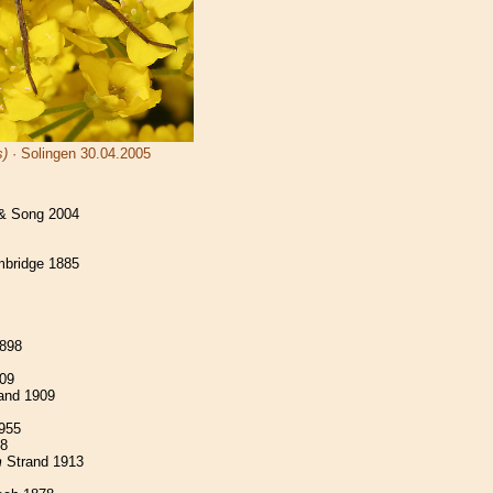
s)
· Solingen 30.04.2005
& Song 2004
bridge 1885
898
09
and 1909
955
8
m
Strand 1913