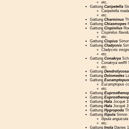
etc.
Gattung
Caripetella
St
Caripetella mad
etc.
Gattung
Charminus
Th
Gattung
Chiasmopes
P
Gattung
Cispinilus
Roe
Cispinilus flavid
etc.
Gattung
Cispius
Simon
Gattung
Cladycnis
Sim
Cladycnis insign
etc.
Gattung
Conakrya
Schm
Conakrya wolffi
S
etc.
Gattung
Dendrolycosa
Gattung
Dolomedes
La
Gattung
Eucamptopus
Eucamptopus co
etc.
Gattung
Euprostheno
Gattung
Euprosthenop
Gattung
Hala
Jocqué 1
Gattung
Hala
Jocqué 1
Gattung
Hygropoda
Th
Gattung
Ilipula
Simon 
Ilipula anguicula
etc.
Gattung
Inola
Davies 