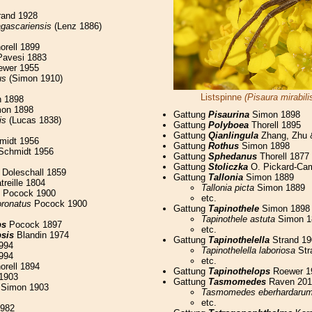
rand 1928
agascariensis
(Lenz 1886)
orell 1899
avesi 1883
wer 1955
us
(Simon 1910)
Listspinne
(Pisaura mirabili
 1898
on 1898
Gattung
Pisaurina
Simon 1898
is
(Lucas 1838)
Gattung
Polyboea
Thorell 1895
Gattung
Qianlingula
Zhang, Zhu 
idt 1956
Gattung
Rothus
Simon 1898
chmidt 1956
Gattung
Sphedanus
Thorell 1877
Gattung
Stoliczka
O. Pickard-Cam
Doleschall 1859
Gattung
Tallonia
Simon 1889
treille 1804
Tallonia picta
Simon 1889
Pocock 1900
etc.
ronatus
Pocock 1900
Gattung
Tapinothele
Simon 1898
Tapinothele astuta
Simon 1
ps
Pocock 1897
etc.
sis
Blandin 1974
Gattung
Tapinothelella
Strand 19
994
Tapinothelella laboriosa
Str
994
etc.
orell 1894
Gattung
Tapinothelops
Roewer 1
1903
Gattung
Tasmomedes
Raven 201
Simon 1903
Tasmomedes eberhardaru
etc.
1982