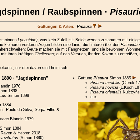
gdspinnen / Raubspinnen ·
Pisaur
Gattungen & Arten:
Pisaura
lfsspinnen
Lycosidae)
, was kein Zufall ist: Beide werden zusammen mit einige
kleineren vorderen Augen bilden eine Linie, die hinteren (bei den
Pisauridae
umherschweifen; Beute machen sie mit Fangnetzen, und sie bewohnen Wohnne
 mit ihren kräftigen
Cheliceren
; auf den Versuch, ihr den Kokon zu entreißen
ekannt, nur drei davon sind heimisch.
1890 · "Jagdspinnen"
Gattung
Pisaura
Simon 1885
Pisaura mirabilis
(Clerck 17
andin 1976
Pisaura novicia
(L.Koch 18
mon 1898
Pisaura orientalis
Kulczyńs
icus
Simon 1898
etc.
 1884
ni, Paulo da Silva, Serpa Filho &
soana
Blandin 1979
Simon 1884
Raven & Hebron 2018
vovittatus
(Simon 1880)