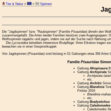
Tier & Natur
>
>
Spinnen
Ja
Die "Jagdspinnen" bzw. "Raubspinnen" (Familie
Pisauridae
) ähneln den Wo
zusammengefaßt. Die Arten beider Familien besitzen zwei Augengruppen: Die 
Wolfsspinnen tagaktiv und jagen, indem sie auf der Suche nach Nahrung 
Die
Lycosoidea
betreiben intwensive Brutpflege: Ihren Eikokon tragen sie
bewachen sie in einer Gespinstkuppel.
Von Jagdspinnen
(Pisauridae)
sind bislang in 51 Gattungen etwa 356 Arten b
Familie
Pisauridae
Simon 
Gattung
Afropisaura
Bl
Gattung
Archipirata
Si
Archipirata tatar
etc.
Gattung
Architis
Simon
Gattung
Blandinia
Toni
Freitas 2016
Blandinia maha
etc.
Gattung
Bradystichus
Gattung
Caledomedes
Caledomedes fla