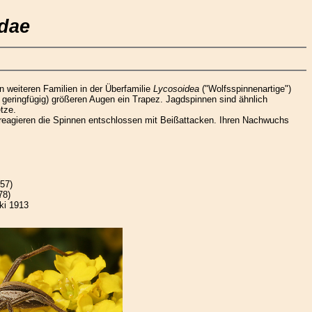
idae
n weiteren Familien in der Überfamilie
Lycosoidea
("Wolfsspinnenartige")
geringfügig) größeren Augen ein Trapez. Jagdspinnen sind ähnlich
tze.
, reagieren die Spinnen entschlossen mit Beißattacken. Ihren Nachwuchs
57)
78)
ki 1913