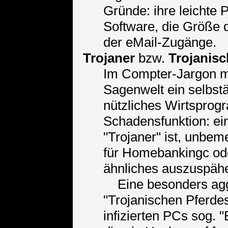
Gründe: ihre leichte 
Software, die Größe 
der eMail-Zugänge.
Trojaner
bzw.
Trojanisc
Im Compter-Jargon me
Sagenwelt ein selbst
nützliches Wirtsprog
Schadensfunktion: ei
"Trojaner" ist, unbe
für Homebankingc od
ähnliches auszuspähe
Eine besonders aggr
"Trojanischen Pferde
infizierten PCs sog. "