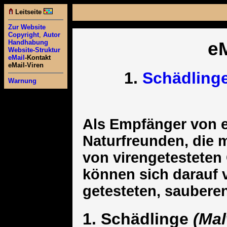
Leitseite
Zur Website
Copyright
,
Autor
eM
Handhabung
Website-Struktur
eMail
-Kontakt
eMail-Viren
1.
Schädling
Warnung
Als Empfänger von e
Naturfreunden, die m
von virengetesteten
können sich darauf 
getesteten, saubere
1. Schädlinge
(Mal