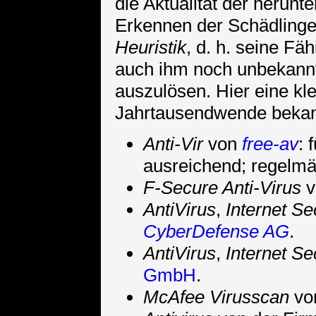
die Aktualität der herunt
Erkennen der Schädling
Heuristik
, d. h. seine F
auch ihm noch unbekannt
auszulösen. Hier eine kle
Jahrtausendwende bekann
Anti-Vir
von
free-av
: 
ausreichend; regelm
F-Secure Anti-Virus
v
AntiVirus
,
Internet Se
CyberDefense AG
.
AntiVirus
,
Internet Se
GmbH
.
McAfee Virusscan
vo