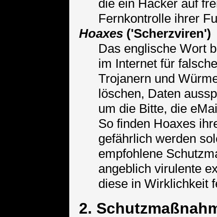
die ein Hacker auf f
Fernkontrolle ihrer 
Hoaxes
('Scherzviren')
Das englische Wort be
im Internet für falsc
Trojanern und Würmer
löschen, Daten ausspi
um die Bitte, die eMa
So finden Hoaxes ihr
gefährlich werden so
empfohlene Schutzmaß
angeblich virulente e
diese in Wirklichkeit 
2. Schutzmaßnah