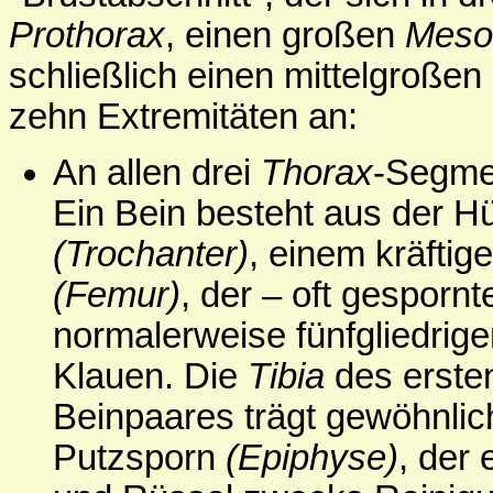
Prothorax
, einen großen
Meso
schließlich einen mittelgroßen
zehn Extremitäten an:
An allen drei
Thorax
-Segmen
Ein Bein besteht aus der H
(Trochanter)
, einem kräftig
(Femur)
, der – oft gesporn
normalerweise fünfgliedrig
Klauen. Die
Tibia
des ersten
Beinpaares trägt gewöhnlich
Putzsporn
(Epiphyse)
, der 