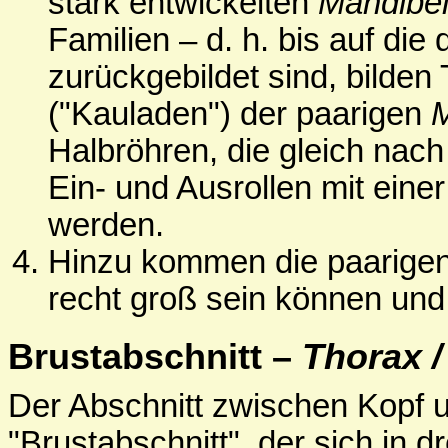
stark entwickelten
Mandibe
Familien – d. h. bis auf di
zurückgebildet sind, bilden 
("Kauladen") der paarigen
M
Halbröhren, die gleich nac
Ein- und Ausrollen mit eine
werden.
Hinzu kommen die paarige
recht groß sein können und
Brustabschnitt –
Thorax 
Der Abschnitt zwischen Kopf un
"Brustabschnitt", der sich in d