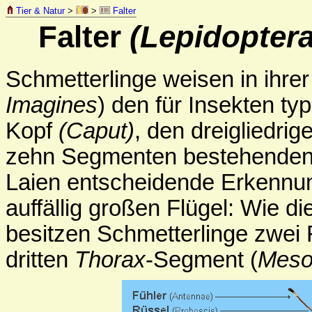
Tier & Natur
>
>
Falter
Falter
(Lepidoptera
Schmetterlinge weisen in ihre
Imagines
) den für Insekten ty
Kopf
(Caput)
, den dreigliedrig
zehn Segmenten bestehenden 
Laien entscheidende Erkennun
auffällig großen Flügel: Wie d
besitzen Schmetterlinge zwei 
dritten
Thorax
-Segment (
Meso