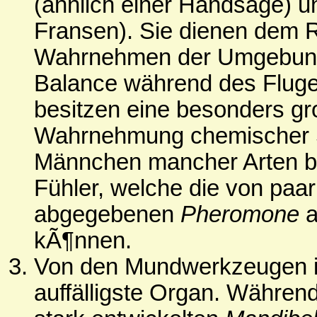
(ähnlich einer Handsäge) u
Fransen). Sie dienen dem
Wahrnehmen der Umgebung
Balance während des Flug
besitzen eine besonders gr
Wahrnehmung chemischer Si
Männchen mancher Arten b
Fühler, welche die von pa
abgegebenen
Pheromone
a
kÃ¶nnen.
Von den Mundwerkzeugen i
auffälligste Organ. Währen