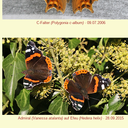
C-Falter
(Polygonia c-album)
· 09.07.2006
Admiral
(Vanessa atalanta)
auf Efeu
(Hedera helix)
· 28.09.2015