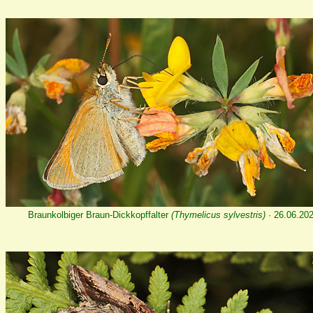
Braunkolbiger Braun-Dickkopffalter
(Thymelicus sylvestris)
· 26.06.20