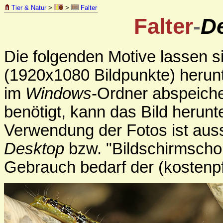
Tier & Natur
>
>
Falter
Falter
-
D
Die folgenden Motive lassen s
(1920x1080 Bildpunkte) herunt
im
Windows
-Ordner abspeiche
benötigt, kann das Bild herun
Verwendung der Fotos ist aussc
Desktop
bzw. "Bildschirmschon
Gebrauch bedarf der (kostenp