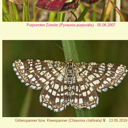
Purpurroter Zünsler
(Pyrausta purpuralis)
· 05.08.2007
Gitterspanner bzw. Kleespanner
(Chiasmia clathrata)
· 13.05.2019