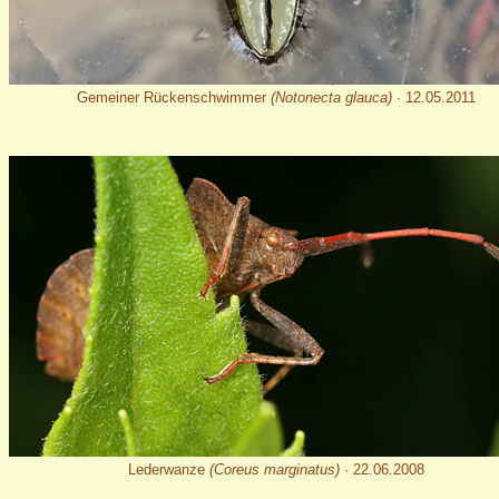
Gemeiner Rückenschwimmer
(Notonecta glauca)
· 12.05.2011
Lederwanze
(Coreus marginatus)
· 22.06.2008