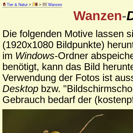
Tier & Natur
>
>
Wanzen
Wanzen
-
Die folgenden Motive lassen s
(1920x1080 Bildpunkte) herunt
im
Windows
-Ordner abspeiche
benötigt, kann das Bild herun
Verwendung der Fotos ist aussc
Desktop
bzw. "Bildschirmschon
Gebrauch bedarf der (kostenp