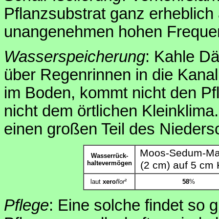
Pflanzsubstrat ganz erheblich 
unangenehmen hohen Freque
Wasserspeicherung
: Kahle D
über Regenrinnen in die Kanali
im Boden, kommt nicht den Pfl
nicht dem örtlichen Kleinklim
einen großen Teil des Nieders
Moos-Sedum-Ma
Wasserrück-
haltevermögen
(2 cm) auf 5 cm 
laut
xero
flor
²
58
%
Pflege
: Eine solche findet so g