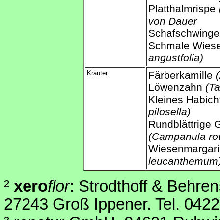
Platthalmrispe
von Dauer
Schafschwinge
Schmale Wies
angustfolia)
Kräuter
Färberkamille
Löwenzahn
(Ta
Kleines Habich
pilosella)
Rundblättrige
(Campanula rot
Wiesenmargar
leucanthemum
²
xero
flor
: Strodthoff & Behr
27243 Groß Ippener. Tel. 042