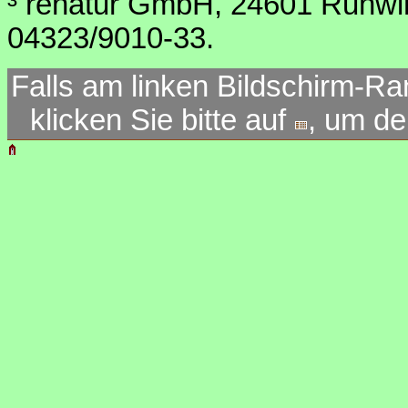
³ renatur GmbH, 24601 Ruhwink
04323/9010-33.
Falls am linken Bildschirm-Ra
klicken Sie bitte auf
, um d