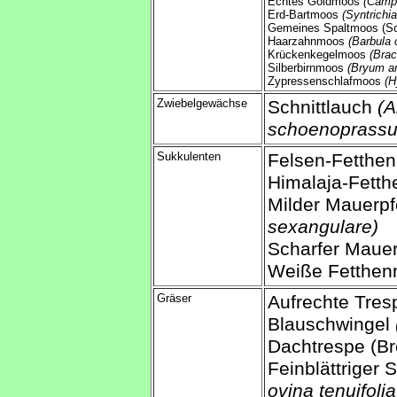
Echtes Goldmoos
(Camp
Erd-Bartmoos
(Syntrichia
Gemeines Spaltmoos (Sc
Haarzahnmoos
(Barbula 
Krückenkegelmoos
(Bra
Silberbirnmoos
(Bryum a
Zypressenschlafmoos
(H
Zwiebelgewächse
Schnittlauch
(A
schoenoprass
Sukkulenten
Felsen-Fetthe
Himalaja-Fett
Milder Mauerpf
sexangulare)
Scharfer Mauer
Weiße Fetthe
Gräser
Aufrechte Tre
Blauschwingel
Dachtrespe (B
Feinblättriger
ovina tenuifolia