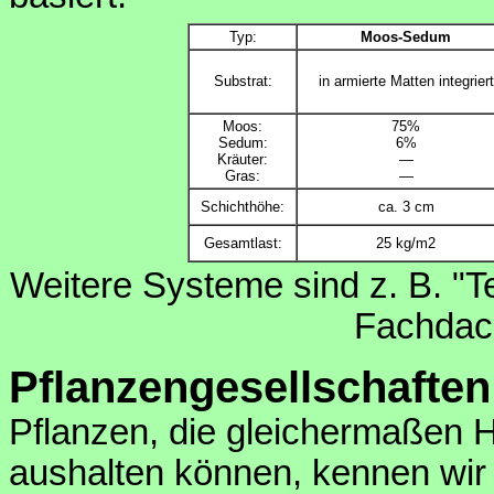
Typ:
Moos-Sedum
Substrat:
in armierte Matten integriert
Moos:
75%
Sedum:
6%
Kräuter:
—
Gras:
—
Schichthöhe:
ca. 3 cm
Gesamtlast:
25 kg/m2
Weitere Systeme sind z. B. "T
Fachdach
Pflanzengesellschaften
Pflanzen, die gleichermaßen H
aushalten können, kennen wir