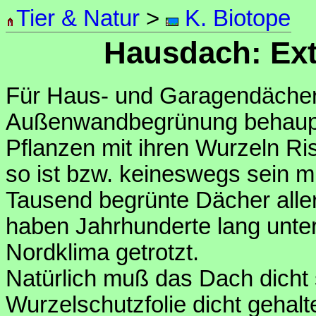
Tier & Natur
>
K. Biotope
Hausdach: Ex
Für Haus- und Garagendächer 
Außenwandbegrünung behaupte
Pflanzen mit ihren Wurzeln Ri
so ist bzw. keineswegs sein mu
Tausend begrünte Dächer alle
haben Jahrhunderte lang unt
Nordklima getrotzt.
Natürlich muß das Dach dicht s
Wurzelschutzfolie dicht gehal