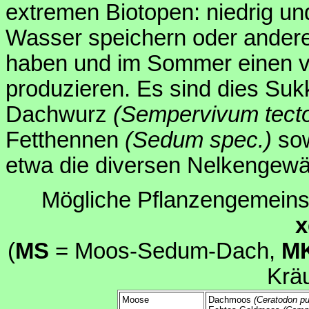
extremen Biotopen: niedrig u
Wasser speichern oder andere
haben und im Sommer einen vi
produzieren. Es sind dies Sukk
Dachwurz
(Sempervivum tect
Fetthennen
(Sedum spec.)
sow
etwa die diversen Nelkenge
Mögliche Pflanzengemeins
x
(
MS
= Moos-Sedum-Dach,
M
Krä
Moose
Dachmoos
(Ceratodon pu