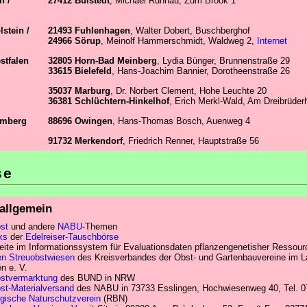
n /
27412 Bülstedt
, Michael Ruhnau, Zum Brook 1
stein /
21493 Fuhlenhagen
, Walter Dobert, Buschberghof
24966 Sörup
, Meinolf Hammerschmidt, Waldweg 2,
Internet
stfalen
32805 Horn-Bad Meinberg
, Lydia Bünger, Brunnenstraße 29
33615 Bielefeld
, Hans-Joachim Bannier, Dorotheenstraße 26
35037 Marburg
, Dr. Norbert Clement, Hohe Leuchte 20
36381 Schlüchtern-Hinkelhof
, Erich Merkl-Wald, Am Dreibrüder
emberg
88696 Owingen
, Hans-Thomas Bosch, Auenweg 4
91732 Merkendorf
, Friedrich Renner, Hauptstraße 56
se
 allgemein
st
und andere
NABU
-Themen
ks
der
Edelreiser-Tauschbörse
eite im Informationssystem für Evaluationsdaten pflanzengenetisher Ressour
en Streuobstwiesen
des Kreisverbandes der Obst- und Gartenbauvereine im L
n e. V.
bstvermarktung
des BUND in NRW
st-Materialversand
des NABU in 73733 Esslingen, Hochwiesenweg 40, Tel. 
gische Naturschutzverein
(RBN)