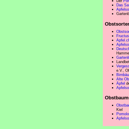
Der
Pom
Das Sa
Apfelso
Garten
Obstsorte
Obstso
Fructus
Apfel.c
Apfelso
Deutsc
Hammer
Garten
Landbet
Vergess
e.V., O
Birnbäu
Alte Ob
Äpfel
d
Apfelso
Obstbaums
Obstbau
Kiel
Pomolo
Apfelso