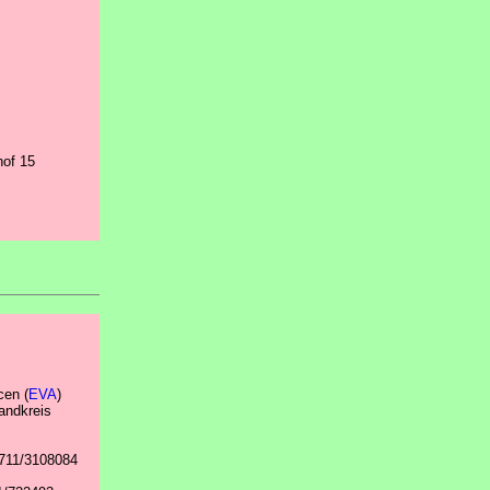
hof 15
cen (
EVA
)
andkreis
0711/3108084