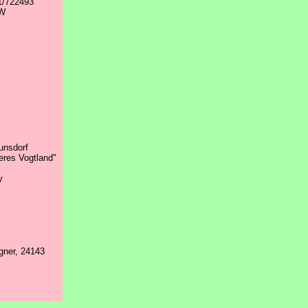
1/722493
RW
unsdorf
res Vogtland"
y
gner, 24143