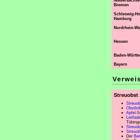
Niedersachse
Bremen
Schleswig-Hol
Hamburg
Nordrhein-We
Hessen
Baden-Württ
Bayern
Verwei
Streuobst
Streuob
Obstlin
Apfel
-S
Leitfad
Tübinge
Streuo
Streuob
Der
Ber