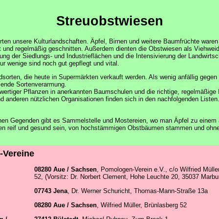
Streuobstwiesen
orten unsere Kulturlandschaften. Äpfel, Birnen und weitere Baumfrüchte ware
und regelmäßig geschnitten. Außerdem dienten die Obstwiesen als Viehweiden
ung der Siedlungs- und Industrieflächen und die Intensivierung der Landwirt
r wenige sind noch gut gepflegt und vital.
sorten, die heute in Supermärkten verkauft werden. Als wenig anfällig gegen 
mende Sortenverarmung.
tiger Pflanzen in anerkannten Baumschulen und die richtige, regelmäßige Pf
anderen nützlichen Organisationen finden sich in den nachfolgenden Liste
chen Gegenden gibt es Sammelstelle und Mostereien, wo man Äpfel zu einem
ssen reif und gesund sein, von hochstämmigen Obstbäumen stammen und ohne 
-Vereine
08280 Aue / Sachsen
, Pomologen-Verein e.V., c/o Wilfried Mülle
52, (Vorsitz: Dr. Norbert Clement, Hohe Leuchte 20, 35037 Marbu
07743 Jena
, Dr. Werner Schuricht, Thomas-Mann-Straße 13a
08280 Aue / Sachsen
, Wilfried Müller, Brünlasberg 52