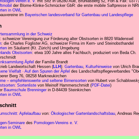
ologen-Verein e. V.
mit Sitz in 08280 Aue, Brünlasberg 52, Fon & Fax: 0377
ftmobil
der Blome-Klinke-Schmücker GbR: die erste mobile Saftpresse in N
rten in OWL
bauvereine im
Bayerischen landesverband für Gartenbau und Landespflege
n
rtensammlung in der Schweiz
: schweizer Vereinigung zur Förderung alter Obstsorten in 8820 Wädenswil
h
: die Charles Füglister AG, schweizer Firma im Kern- und Steinobsthandel
rten
im Säuliamt (Kt. Zürich) und Umgebung
hlands Obstsorten
: etwa 100 Jahre altes Fachbuch, produziert von Beda Ch.
schmidt
linksammlung
Äpfel
der Familie Brandt
rieb Landwortschaft Hessen (
LLH
):
Gartenbau
,
Kulturhinweise
von Ulrich Bra
ene Vielfalt · Auf den Spuren der Äpfel
des Landschaftspflegeverbandes "Obe
berer Berg 76, 08258 Markneukirchen
me – empfehlenswerte und seltene Birnensorten
von Hubert von Schablowsk
stsorten
:
Sortenliste
von Meinolf Hammerschmidt (
PDF-Datei
)
er
Baumschule Brenninger
in D-84439 Steinkirchen
rten in OWL
chnitt
mschnitt: Apfelaufbau
von:
Ökologischer Gartenlandschaftsbau
, Andreas Re
gen-Seminare
des
Pomologen-Vereins e. V.
rten in OWL