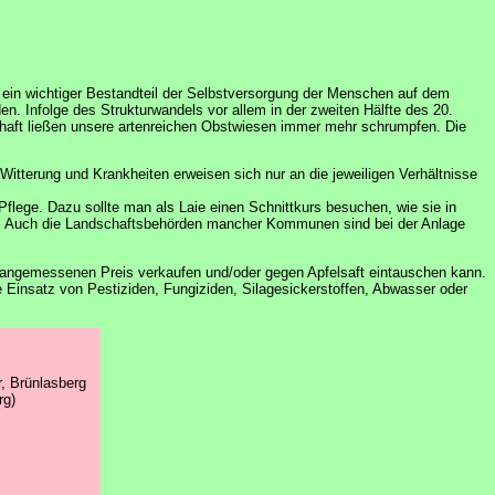
n ein wichtiger Bestandteil der Selbstversorgung der Menschen auf dem
. Infolge des Strukturwandels vor allem in der zweiten Hälfte des 20.
schaft ließen unsere artenreichen Obstwiesen immer mehr schrumpfen. Die
Witterung und Krankheiten erweisen sich nur an die jeweiligen Verhältnisse
lege. Dazu sollte man als Laie einen Schnittkurs besuchen, wie sie in
n. Auch die Landschaftsbehörden mancher Kommunen sind bei der Anlage
 angemessenen Preis verkaufen und/oder gegen Apfelsaft eintauschen kann.
Einsatz von Pestiziden, Fungiziden, Silagesickerstoffen, Abwasser oder
r, Brünlasberg
rg)