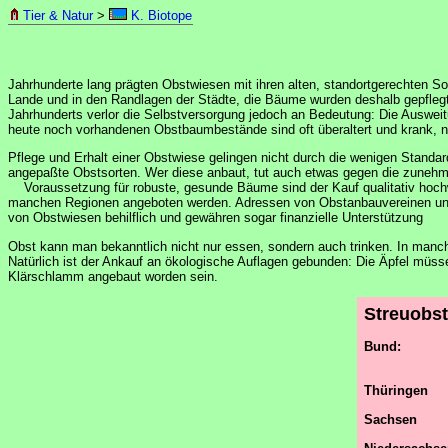
Tier & Natur
>
K. Biotope
Jahrhunderte lang prägten Obstwiesen mit ihren alten, standortgerechten S
Lande und in den Randlagen der Städte, die Bäume wurden deshalb gepflegt 
Jahrhunderts verlor die Selbstversorgung jedoch an Bedeutung: Die Ausweit
heute noch vorhandenen Obstbaumbestände sind oft überaltert und krank, nu
Pflege und Erhalt einer Obstwiese gelingen nicht durch die wenigen Standard
angepaßte Obstsorten. Wer diese anbaut, tut auch etwas gegen die zuneh
Voraussetzung für robuste, gesunde Bäume sind der Kauf qualitativ hochwer
manchen Regionen angeboten werden. Adressen von Obstanbauvereinen und 
von Obstwiesen behilflich und gewähren sogar finanzielle Unterstützung
Obst kann man bekanntlich nicht nur essen, sondern auch trinken. In man
Natürlich ist der Ankauf an ökologische Auflagen gebunden: Die Äpfel mü
Klärschlamm angebaut worden sein.
Streuobst
Bund:
Thüringen
Sachsen