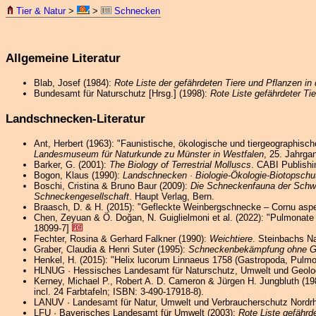
Tier & Natur
>
>
Schnecken
Allgemeine Literatur
Blab, Josef (1984):
Rote Liste der gefährdeten Tiere und Pflanzen i
Bundesamt für Naturschutz [Hrsg.] (1998):
Rote Liste gefährdeter Ti
Landschnecken-Literatur
Ant, Herbert (1963): "Faunistische, ökologische und tiergeographis
Landesmuseum für Naturkunde zu Münster in Westfalen
, 25. Jahrga
Barker, G. (2001):
The Biology of Terrestrial Molluscs
. CABI Publish
Bogon, Klaus (1990):
Landschnecken · Biologie-Ökologie-Biotopschu
Boschi, Cristina & Bruno Baur (2009):
Die Schneckenfauna der Schwe
Schneckengesellschaft
. Haupt Verlag, Bern.
Braasch, D. & H. (2015): "Gefleckte Weinbergschnecke – Cornu aspers
Chen, Zeyuan & Ö. Doğan, N. Guiglielmoni et al. (2022): "Pulmonate 
18099-7]
Fechter, Rosina & Gerhard Falkner (1990):
Weichtiere
. Steinbachs N
Graber, Claudia & Henri Suter (1995):
Schneckenbekämpfung ohne Gi
Henkel, H. (2015): "Helix lucorum Linnaeus 1758 (Gastropoda, Pulmon
HLNUG · Hessisches Landesamt für Naturschutz, Umwelt und Geolo
Kerney, Michael P., Robert A. D. Cameron & Jürgen H. Jungbluth (19
incl. 24 Farbtafeln; ISBN: 3-490-17918-8).
LANUV · Landesamt für Natur, Umwelt und Verbraucherschutz Nordrhe
LFU · Bayerisches Landesamt für Umwelt (2003):
Rote Liste gefähr