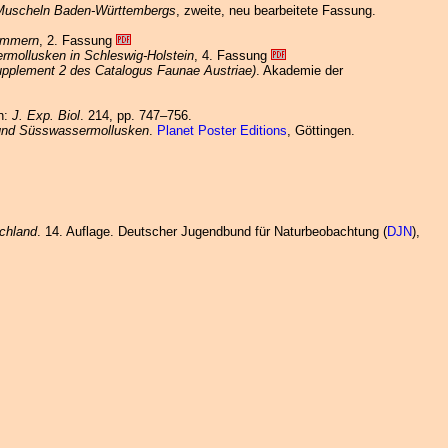
 Muscheln Baden-Württembergs
, zweite, neu bearbeitete Fassung.
pommern
, 2. Fassung
mollusken in Schleswig-Holstein
, 4. Fassung
upplement 2 des Catalogus Faunae Austriae)
. Akademie der
in:
J. Exp. Biol
. 214, pp. 747–756.
- und Süsswassermollusken
.
Planet Poster Editions
, Göttingen.
chland
. 14. Auflage. Deutscher Jugendbund für Naturbeobachtung (
DJN
),