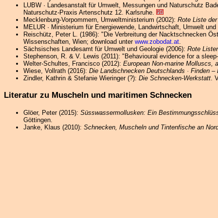
LUBW · Landesanstalt für Umwelt, Messungen und Naturschutz Bad
Naturschutz-Praxis Artenschutz 12. Karlsruhe.
Mecklenburg-Vorpommern, Umweltministerium (2002):
Rote Liste d
MELUR · Ministerium für Energiewende, Landwirtschaft, Umwelt und
Reischütz, Peter L. (1986): "Die Verbreitung der Nacktschnecken Öste
Wissenschaften, Wien; download unter
www.zobodat.at
.
Sächsisches Landesamt für Umwelt und Geologie (2006):
Rote List
Stephenson, R. & V. Lewis (2011): "Behavioural evidence for a sleep
Welter-Schultes, Francisco (2012):
European Non-marine Molluscs, a
Wiese, Vollrath (2016):
Die Landschnecken Deutschlands · Finden –
Zindler, Kathrin & Stefanie Wieringer (?):
Die Schnecken-Werkstatt
. 
Literatur zu Muscheln und maritimen Schnecken
Glöer, Peter (2015):
Süsswassermollusken: Ein Bestimmungsschlüsse
Göttingen.
Janke, Klaus (2010):
Schnecken, Muscheln und Tintenfische an Nor