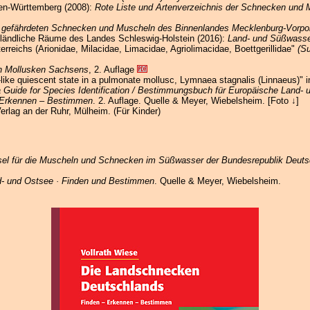
en-Württemberg (2008):
Rote Liste und Artenverzeichnis der Schnecken und
er gefährdeten Schnecken und Muscheln des Binnenlandes Mecklenburg-Vor
 ländliche Räume des Landes Schleswig-Holstein (2016):
Land- und Süßwasser
rreichs (Arionidae, Milacidae, Limacidae, Agriolimacidae, Boettgerillidae"
(S
en Mollusken Sachsens
, 2. Auflage
-like quiescent state in a pulmonate mollusc, Lymnaea stagnalis (Linnaeus)" 
 Guide for Species Identification / Bestimmungsbuch für Europäische Land
 Erkennen – Bestimmen
. 2. Auflage. Quelle & Meyer, Wiebelsheim. [Foto ↓]
Verlag an der Ruhr, Mülheim. (Für Kinder)
l für die Muscheln und Schnecken im Süßwasser der Bundesrepublik Deuts
d- und Ostsee · Finden und Bestimmen
. Quelle & Meyer, Wiebelsheim.