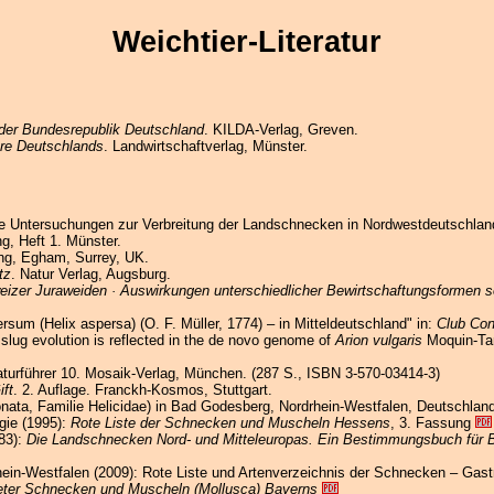
Weichtier-Literatur
n der Bundesrepublik Deutschland
. KILDA-Verlag, Greven.
ere Deutschlands
. Landwirtschaftverlag, Münster.
che Untersuchungen zur Verbreitung der Landschnecken in Nordwestdeutschland
ng, Heft 1. Münster.
ing, Egham, Surrey, UK.
tz
. Natur Verlag, Augsburg.
izer Juraweiden · Auswirkungen unterschiedlicher Bewirtschaftungsformen s
um (Helix aspersa) (O. F. Müller, 1774) – in Mitteldeutschland" in:
Club Con
slug evolution is reflected in the de novo genome of
Arion vulgaris
Moquin-Tan
aturführer 10. Mosaik-Verlag, München. (287 S., ISBN 3-570-03414-3)
ft
. 2. Auflage. Franckh-Kosmos, Stuttgart.
ata, Familie Helicidae) in Bad Godesberg, Nordrhein-Westfalen, Deutschland, 
gie (1995):
Rote Liste der Schnecken und Muscheln Hessens
, 3. Fassung
83):
Die Landschnecken Nord- und Mitteleuropas. Ein Bestimmungsbuch für B
in-Westfalen (2009): Rote Liste und Artenverzeichnis der Schnecken – Gast
deter Schnecken und Muscheln (Mollusca) Bayerns