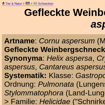
Tier & Natur
>
>
Schnecken
Gefleckte Weinb
as
Artname
:
Cornu aspersum
(M
Gefleckte Weinbergschnec
Synonyma
:
Helix aspersa
,
Cr
aspersus
,
Cantareus aspersu
Systematik:
Klasse:
Gastrop
Ordnung:
Pulmonata
(Lungen
Stylommatophora
(Land-Lung
> Familie:
Helicidae
("Schnirk