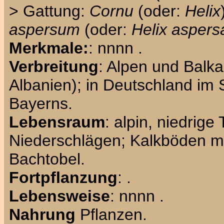
> Gattung:
Cornu
(oder:
Helix
aspersum
(oder:
Helix aspers
Merkmale:
: nnnn .
Verbreitung
: Alpen und Balk
Albanien); in Deutschland i
Bayerns.
Lebensraum
: alpin, niedrig
Niederschlägen; Kalkböden m
Bachtobel.
Fortpflanzung
: .
Lebensweise
: nnnn .
Nahrung
Pflanzen.