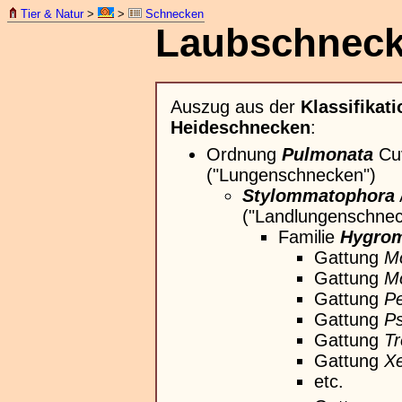
Tier & Natur
>
>
Schnecken
Laubschneck
Auszug aus der
Klassifikati
Heideschnecken
:
Ordnung
Pulmonata
Cuv
("Lungenschnecken")
Stylommatophora
("Landlungenschnec
Familie
Hygrom
Gattung
M
Gattung
M
Gattung
Pe
Gattung
Ps
Gattung
Tr
Gattung
X
etc.