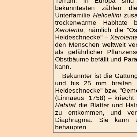
Terrain. In Europa sin
bekanntesten zählen di
Unterfamilie
Helicellini
zusa
trockenwarme Habitate 
Xerolenta
, nämlich die "Ö
Heideschnecke" –
Xerolent
den Menschen weltweit vers
als gefährlicher Pflanzen
Obstbäume befällt und Para
kann.
Bekannter ist die Gattun
und bis 25 mm breiten G
Heideschnecke" bzw. "Gem
(Linnaeus, 1758) – kriecht 
Habitat
die Blätter und Ha
zu entkommen, und vers
Diaphragma. Sie kann s
behaupten.