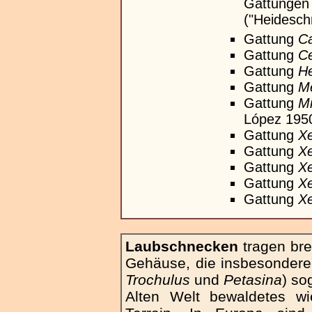
Gattungen 
("Heidesch
Gattung
Ca
Gattung
Ce
Gattung
He
Gattung
Me
Gattung
M
López 195
Gattung
Xe
Gattung
X
Gattung
Xe
Gattung
Xe
Gattung
Xe
Laubschnecken
tragen bre
Gehäuse, die insbesondere
Trochulus
und
Petasina
) so
Alten Welt bewaldetes wi