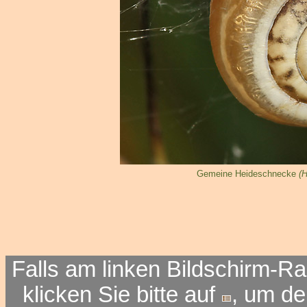
Gemeine Heideschnecke
(H
Falls am linken Bildschirm-Ra
klicken Sie bitte auf
, um d