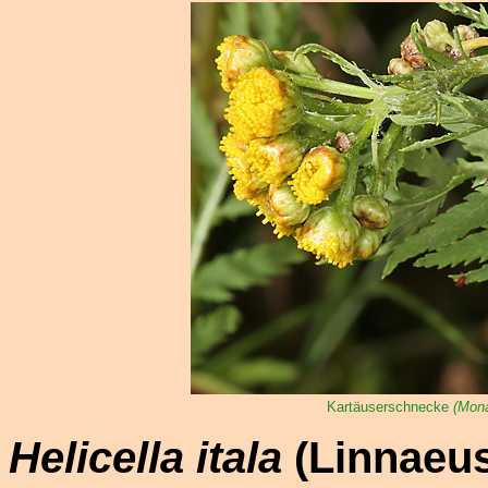
Kartäuserschnecke
(Mona
Helicella itala
(Linnaeus