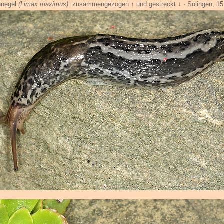
hnegel
(Limax maximus)
: zusammengezogen ↑ und gestreckt ↓ · Solingen, 15