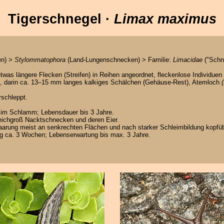
Tigerschnegel ·
Limax maximus
en) >
Stylommatophora
(Land-Lungenschnecken) > Familie:
Limacidae
("Schn
etwas längere Flecken (Streifen) in Reihen angeordnet, fleckenlose Individuen
e, darin ca. 13–15 mm langes kalkiges Schälchen (Gehäuse-Rest), Atemloch
rschleppt.
g im Schlamm; Lebensdauer bis 3 Jahre.
gleichgroß Nacktschnecken und deren Eier.
 Paarung meist an senkrechten Flächen und nach starker Schleimbildung kopfü
g ca. 3 Wochen; Lebenserwartung bis max. 3 Jahre.