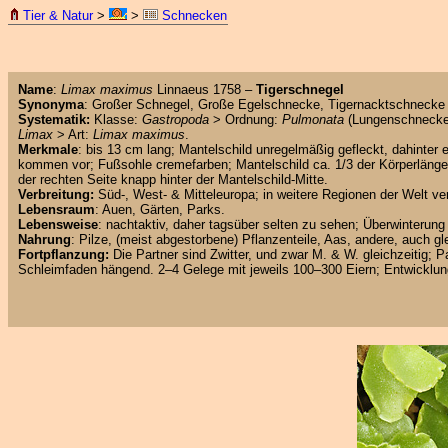
Tier & Natur
>
>
Schnecken
Name
:
Limax maximus
Linnaeus 1758 –
Tigerschnegel
Synonyma
: Großer Schnegel, Große Egelschnecke, Tigernacktschnecke
Systematik:
Klasse:
Gastropoda
> Ordnung:
Pulmonata
(Lungenschneck
Limax
> Art:
Limax maximus
.
Merkmale
: bis 13 cm lang; Mantelschild unregelmäßig gefleckt, dahinter 
kommen vor; Fußsohle cremefarben; Mantelschild ca. 1/3 der Körperläng
der rechten Seite knapp hinter der Mantelschild-Mitte.
Verbreitung:
Süd-, West- & Mitteleuropa; in weitere Regionen der Welt ve
Lebensraum
: Auen, Gärten, Parks.
Lebensweise
: nachtaktiv, daher tagsüber selten zu sehen; Überwinterun
Nahrung
: Pilze, (meist abgestorbene) Pflanzenteile, Aas, andere, auch 
Fortpflanzung:
Die Partner sind Zwitter, und zwar M. & W. gleichzeitig;
Schleimfaden hängend. 2–4 Gelege mit jeweils 100–300 Eiern; Entwicklun