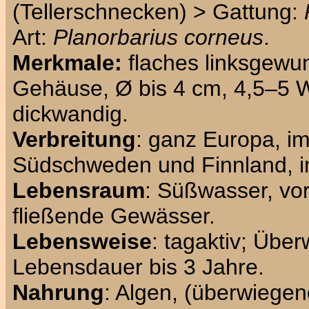
(Tellerschnecken) > Gattung:
Art:
Planorbarius corneus
.
Merkmale:
flaches linksgew
Gehäuse, Ø bis 4 cm, 4,5–5 
dickwandig.
Verbreitung
: ganz Europa, i
Südschweden und Finnland, im
Lebensraum
: Süßwasser, vo
fließende Gewässer.
Lebensweise
: tagaktiv; Übe
Lebensdauer bis 3 Jahre.
Nahrung
: Algen, (überwiege