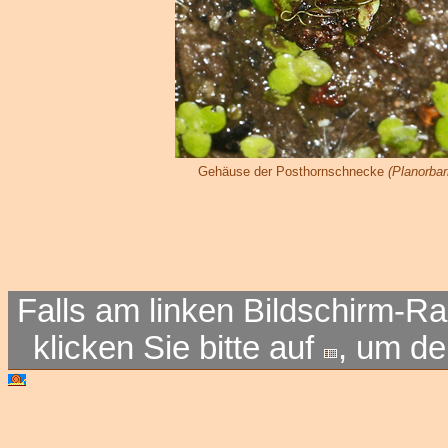
Gehäuse der Posthornschnecke
(Planorbar
Falls am linken Bildschirm-Ra
klicken Sie bitte auf
, um d