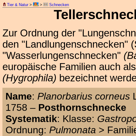
Tier & Natur
>
>
Schnecken
Tellerschnec
Zur Ordnung der "Lungensch
den "Landlungenschnecken" (
"Wasserlungenschnecken"
(B
europäische Familien auch a
(Hygrophila)
bezeichnet werde
Name
:
Planorbarius corneus
L
1758 –
Posthornschnecke
Systematik
: Klasse:
Gastrop
Ordnung:
Pulmonata
> Famili